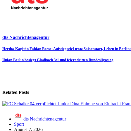
dts Nachrichtenagentur
Beitragsnavigation
Hertha-Kapitän Fabian Reese: Aufstiegsziel trotz Saisonstart, Leben in Berlin
Union Berlin besiegt Gladbach 3:1 und feiert dritten Bundesligasieg
Related Posts
dts Nachrichtenagentur
Sport
August 7, 2026