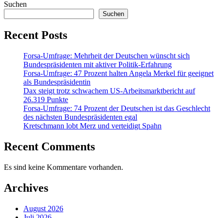
Suchen
Suchen
Recent Posts
Forsa-Umfrage: Mehrheit der Deutschen wünscht sich
Bundespräsidenten mit aktiver Politik-Erfahrung
Forsa-Umfrage: 47 Prozent halten Angela Merkel für geeignet
als Bundespräsidentin
Dax steigt trotz schwachem US-Arbeitsmarktbericht auf
26.319 Punkte
Forsa-Umfrage: 74 Prozent der Deutschen ist das Geschlecht
des nächsten Bundespräsidenten egal
Kretschmann lobt Merz und verteidigt Spahn
Recent Comments
Es sind keine Kommentare vorhanden.
Archives
August 2026
Juli 2026