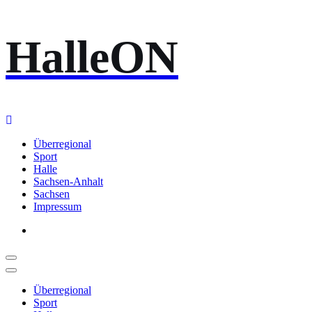
Zum
HalleON
Inhalt
springen
Überregional
Sport
Halle
Sachsen-Anhalt
Sachsen
Impressum
Überregional
Sport