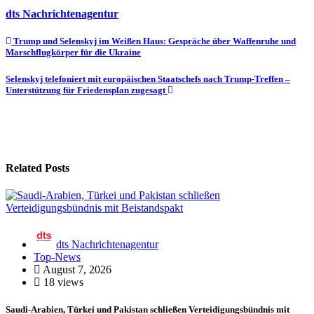
dts Nachrichtenagentur
Beitragsnavigation
Trump und Selenskyj im Weißen Haus: Gespräche über Waffenruhe und
Marschflugkörper für die Ukraine
Selenskyj telefoniert mit europäischen Staatschefs nach Trump-Treffen –
Unterstützung für Friedensplan zugesagt
Related Posts
dts Nachrichtenagentur
Top-News
August 7, 2026
18 views
Saudi-Arabien, Türkei und Pakistan schließen Verteidigungsbündnis mit