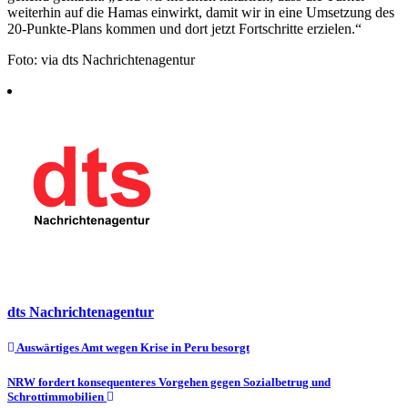
weiterhin auf die Hamas einwirkt, damit wir in eine Umsetzung des
20-Punkte-Plans kommen und dort jetzt Fortschritte erzielen.“
Foto: via dts Nachrichtenagentur
dts Nachrichtenagentur
Beitragsnavigation
Auswärtiges Amt wegen Krise in Peru besorgt
NRW fordert konsequenteres Vorgehen gegen Sozialbetrug und
Schrottimmobilien