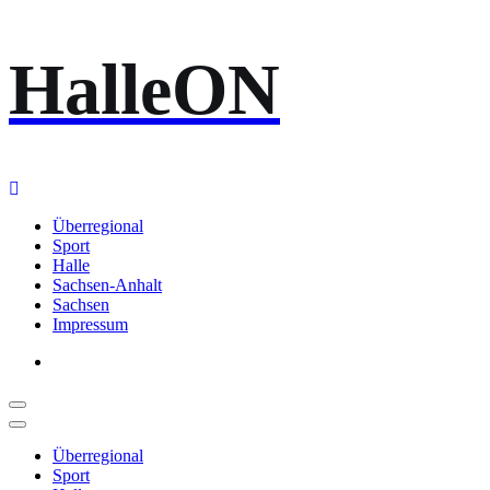
Zum
HalleON
Inhalt
springen
Überregional
Sport
Halle
Sachsen-Anhalt
Sachsen
Impressum
Überregional
Sport