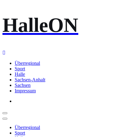
Zum
HalleON
Inhalt
springen
Überregional
Sport
Halle
Sachsen-Anhalt
Sachsen
Impressum
Überregional
Sport