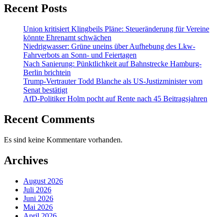
Recent Posts
Union kritisiert Klingbeils Pläne: Steueränderung für Vereine
könnte Ehrenamt schwächen
Niedrigwasser: Grüne uneins über Aufhebung des Lkw-
Fahrverbots an Sonn- und Feiertagen
Nach Sanierung: Pünktlichkeit auf Bahnstrecke Hamburg-
Berlin brichtein
Trump-Vertrauter Todd Blanche als US-Justizminister vom
Senat bestätigt
AfD-Politiker Holm pocht auf Rente nach 45 Beitragsjahren
Recent Comments
Es sind keine Kommentare vorhanden.
Archives
August 2026
Juli 2026
Juni 2026
Mai 2026
April 2026