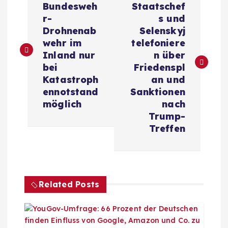
e
Bundesweh
Staatschef
r-
s und
i
Drohnenab
Selenskyj
wehr im
telefoniere
t
Inland nur
n über
bei
Friedenspl
r
Katastroph
an und
ennotstand
Sanktionen
a
möglich
nach
Trump-
g
Treffen
s
n
Related Posts
a