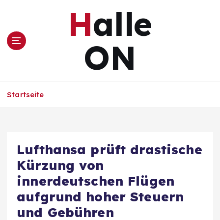
Z
Halle
u
m
I
ON
n
h
a
l
Startseite
t
s
p
r
i
Lufthansa prüft drastische
n
Kürzung von
g
e
innerdeutschen Flügen
n
aufgrund hoher Steuern
und Gebühren