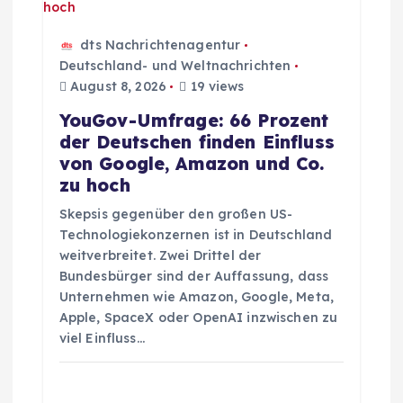
v
i
dts Nachrichtenagentur
Deutschland- und Weltnachrichten
g
August 8, 2026
19 views
YouGov-Umfrage: 66 Prozent
a
der Deutschen finden Einfluss
von Google, Amazon und Co.
t
zu hoch
Skepsis gegenüber den großen US-
i
Technologiekonzernen ist in Deutschland
weitverbreitet. Zwei Drittel der
o
Bundesbürger sind der Auffassung, dass
Unternehmen wie Amazon, Google, Meta,
n
Apple, SpaceX oder OpenAI inzwischen zu
viel Einfluss…