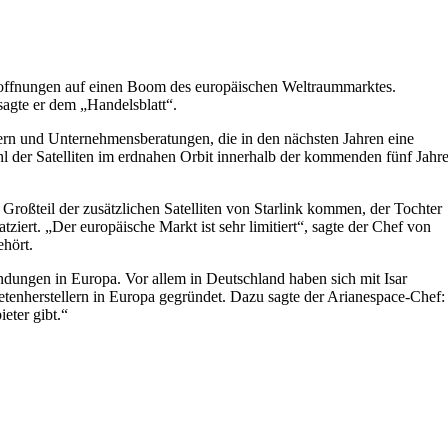
Hoffnungen auf einen Boom des europäischen Weltraummarktes.
 sagte er dem „Handelsblatt“.
ern und Unternehmensberatungen, die in den nächsten Jahren eine
hl der Satelliten im erdnahen Orbit innerhalb der kommenden fünf Jahr
r Großteil der zusätzlichen Satelliten von Starlink kommen, der Tochter
iert. „Der europäische Markt ist sehr limitiert“, sagte der Chef von
ehört.
ndungen in Europa. Vor allem in Deutschland haben sich mit Isar
enherstellern in Europa gegründet. Dazu sagte der Arianespace-Chef:
eter gibt.“