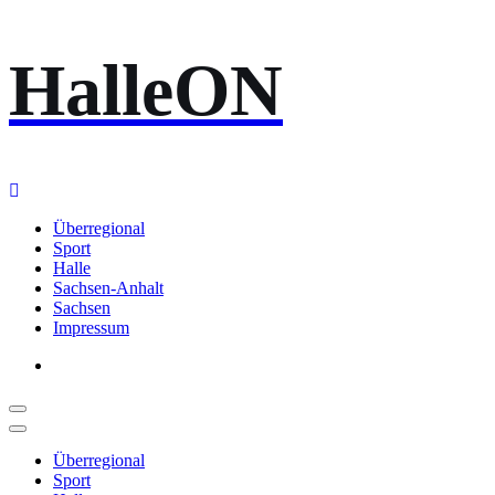
Zum
HalleON
Inhalt
springen
Überregional
Sport
Halle
Sachsen-Anhalt
Sachsen
Impressum
Überregional
Sport