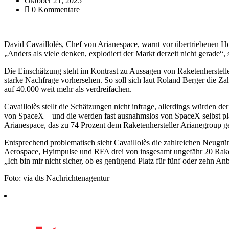
Oktober 21, 2025
0 Kommentare
David Cavaillolès, Chef von Arianespace, warnt vor übertriebenen 
„Anders als viele denken, explodiert der Markt derzeit nicht gerade“,
Die Einschätzung steht im Kontrast zu Aussagen von Raketenherstell
starke Nachfrage vorhersehen. So soll sich laut Roland Berger die Za
auf 40.000 weit mehr als verdreifachen.
Cavaillolès stellt die Schätzungen nicht infrage, allerdings würden de
von SpaceX – und die werden fast ausnahmslos von SpaceX selbst platz
Arianespace, das zu 74 Prozent dem Raketenhersteller Arianegroup g
Entsprechend problematisch sieht Cavaillolès die zahlreichen Neugrü
Aerospace, Hyimpulse und RFA drei von insgesamt ungefähr 20 Raket
„Ich bin mir nicht sicher, ob es genügend Platz für fünf oder zehn Anbi
Foto: via dts Nachrichtenagentur