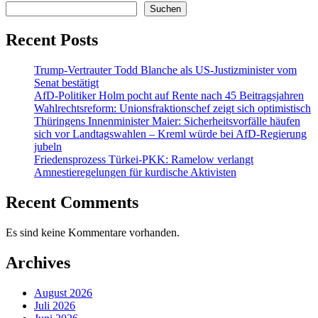
Suchen
Recent Posts
Trump-Vertrauter Todd Blanche als US-Justizminister vom
Senat bestätigt
AfD-Politiker Holm pocht auf Rente nach 45 Beitragsjahren
Wahlrechtsreform: Unionsfraktionschef zeigt sich optimistisch
Thüringens Innenminister Maier: Sicherheitsvorfälle häufen
sich vor Landtagswahlen – Kreml würde bei AfD-Regierung
jubeln
Friedensprozess Türkei-PKK: Ramelow verlangt
Amnestieregelungen für kurdische Aktivisten
Recent Comments
Es sind keine Kommentare vorhanden.
Archives
August 2026
Juli 2026