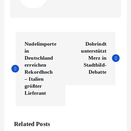
B
Nudelimporte
Dobrindt
e
in
unterstützt
Deutschland
Merz in
i
erreichen
Stadtbild-
Rekordhoch
Debatte
t
– Italien
größter
r
Lieferant
a
g
Related Posts