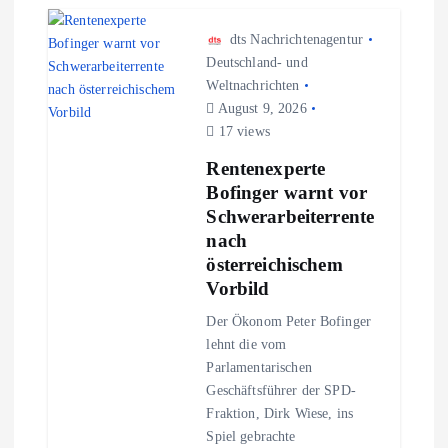
s
dts Nachrichtenagentur
n
Deutschland- und
Weltnachrichten
August 9, 2026
a
17 views
v
Rentenexperte
Bofinger warnt vor
i
Schwerarbeiterrente
nach
g
österreichischem
Vorbild
a
Der Ökonom Peter Bofinger
lehnt die vom
t
Parlamentarischen
Geschäftsführer der SPD-
i
Fraktion, Dirk Wiese, ins
Spiel gebrachte