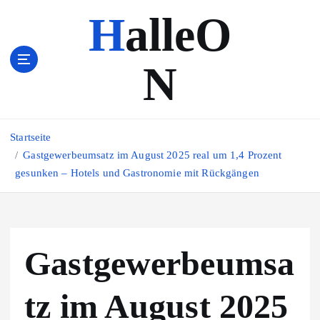
Z
HalleO
u
m
I
N
n
h
a
l
Startseite
t
s
Gastgewerbeumsatz im August 2025 real um 1,4 Prozent
p
gesunken – Hotels und Gastronomie mit Rückgängen
r
i
n
g
Gastgewerbeumsa
e
n
tz im August 2025