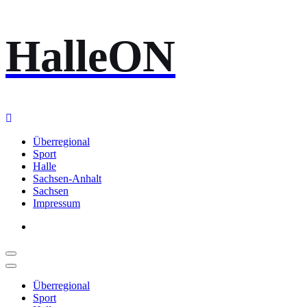
Zum
HalleON
Inhalt
springen
Überregional
Sport
Halle
Sachsen-Anhalt
Sachsen
Impressum
Überregional
Sport