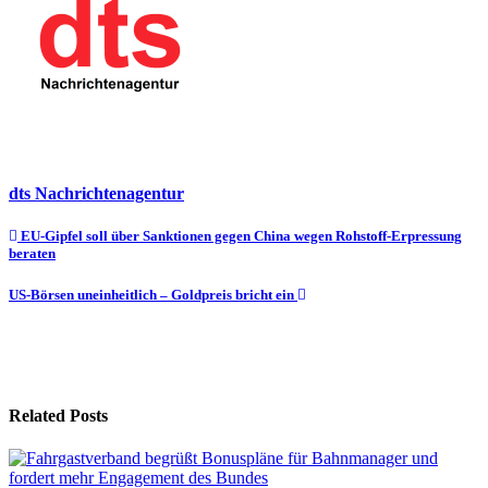
dts Nachrichtenagentur
Beitragsnavigation
EU-Gipfel soll über Sanktionen gegen China wegen Rohstoff-Erpressung
beraten
US-Börsen uneinheitlich – Goldpreis bricht ein
Related Posts