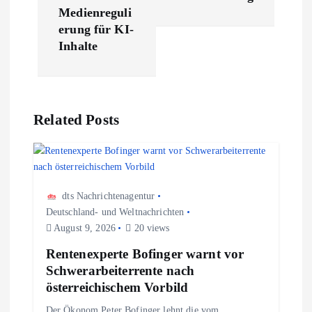
a
Medienreguli
erung für KI-
g
Inhalte
s
n
Related Posts
a
v
dts Nachrichtenagentur
Deutschland- und Weltnachrichten
i
August 9, 2026
20 views
g
Rentenexperte Bofinger warnt vor
Schwerarbeiterrente nach
a
österreichischem Vorbild
Der Ökonom Peter Bofinger lehnt die vom