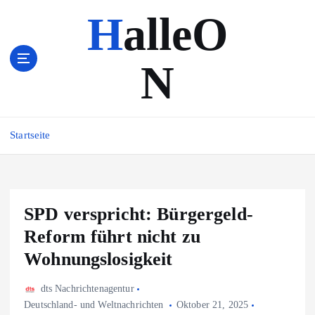
Z
HalleO
u
m
I
N
n
h
a
l
Startseite
t
s
p
r
i
SPD verspricht: Bürgergeld-
n
Reform führt nicht zu
g
e
Wohnungslosigkeit
n
dts Nachrichtenagentur
Deutschland- und Weltnachrichten
Oktober 21, 2025