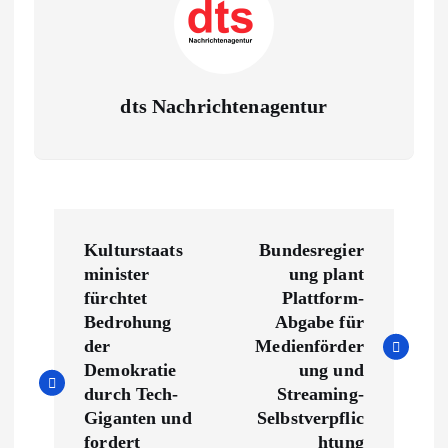
dts Nachrichtenagentur
B
Kulturstaats
Bundesregier
e
minister
ung plant
fürchtet
Plattform-
i
Bedrohung
Abgabe für
der
Medienförder
t
Demokratie
ung und
durch Tech-
Streaming-
r
Giganten und
Selbstverpflic
fordert
htung