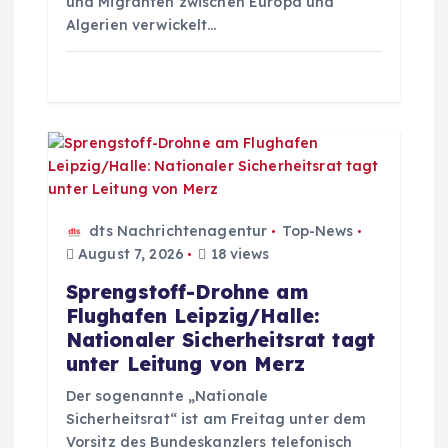
i
und Migranten zwischen Europa und
Algerien verwickelt…
o
n
dts Nachrichtenagentur
Top-News
August 7, 2026
18 views
Sprengstoff-Drohne am
Flughafen Leipzig/Halle:
Nationaler Sicherheitsrat tagt
unter Leitung von Merz
Der sogenannte „Nationale
Sicherheitsrat“ ist am Freitag unter dem
Vorsitz des Bundeskanzlers telefonisch