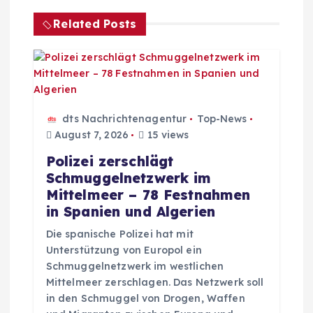
g
Related Posts
s
n
a
dts Nachrichtenagentur
Top-News
v
August 7, 2026
15 views
Polizei zerschlägt
i
Schmuggelnetzwerk im
Mittelmeer – 78 Festnahmen
g
in Spanien und Algerien
Die spanische Polizei hat mit
a
Unterstützung von Europol ein
Schmuggelnetzwerk im westlichen
t
Mittelmeer zerschlagen. Das Netzwerk soll
in den Schmuggel von Drogen, Waffen