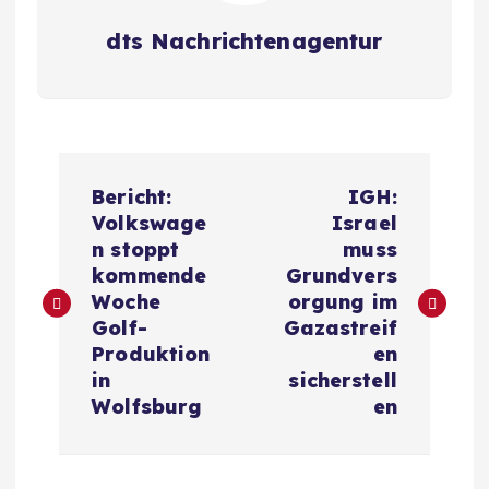
dts Nachrichtenagentur
B
Bericht:
IGH:
e
Volkswage
Israel
n stoppt
muss
i
kommende
Grundvers
Woche
orgung im
t
Golf-
Gazastreif
Produktion
en
r
in
sicherstell
Wolfsburg
en
a