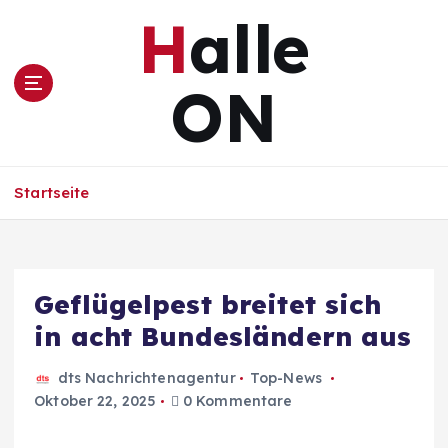
Z
Halle
u
m
I
ON
n
h
a
l
Startseite
t
s
p
r
i
Geflügelpest breitet sich
n
in acht Bundesländern aus
g
e
n
dts Nachrichtenagentur
Top-News
Oktober 22, 2025
0 Kommentare