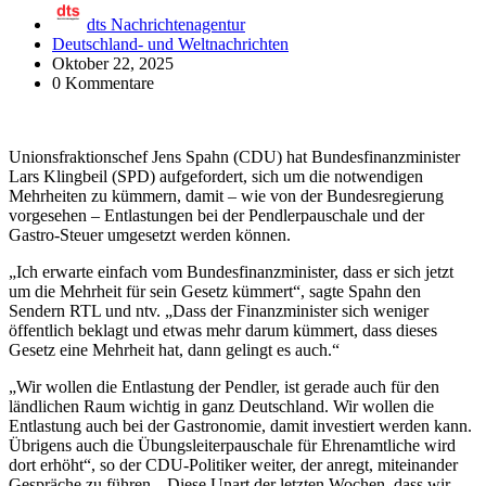
dts Nachrichtenagentur
Deutschland- und Weltnachrichten
Oktober 22, 2025
0 Kommentare
Unionsfraktionschef Jens Spahn (CDU) hat Bundesfinanzminister
Lars Klingbeil (SPD) aufgefordert, sich um die notwendigen
Mehrheiten zu kümmern, damit – wie von der Bundesregierung
vorgesehen – Entlastungen bei der Pendlerpauschale und der
Gastro-Steuer umgesetzt werden können.
„Ich erwarte einfach vom Bundesfinanzminister, dass er sich jetzt
um die Mehrheit für sein Gesetz kümmert“, sagte Spahn den
Sendern RTL und ntv. „Dass der Finanzminister sich weniger
öffentlich beklagt und etwas mehr darum kümmert, dass dieses
Gesetz eine Mehrheit hat, dann gelingt es auch.“
„Wir wollen die Entlastung der Pendler, ist gerade auch für den
ländlichen Raum wichtig in ganz Deutschland. Wir wollen die
Entlastung auch bei der Gastronomie, damit investiert werden kann.
Übrigens auch die Übungsleiterpauschale für Ehrenamtliche wird
dort erhöht“, so der CDU-Politiker weiter, der anregt, miteinander
Gespräche zu führen. „Diese Unart der letzten Wochen, dass wir