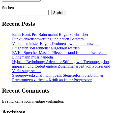
Suchen
Suchen
Recent Posts
Bahn-Boni: Pro Bahn mahnt Bilger zu ehrlicher
Pünktlichkeitsbewertung und neuen Beratern
Verkehrsminister Bilger: Drohnenabwehr an deutschen
Flughäfen soll schneller ausgebaut werden
BVKJ-Sprecher Maske: Pflegenotstand ist himmelschreiend,
Linnemann muss handeln
Hybride Bedrohung: Adenauer-Stiftung will Trennungsgebot
anpassen und fordert engere Zusammenarbeit von Polizei und
Verfassungsschutz
Steuergewerkschaft: Klingbeils Steuerreform bleibt hinter
Erwartungen zurück – Kritik an kalter Progression
Recent Comments
Es sind keine Kommentare vorhanden.
Archives