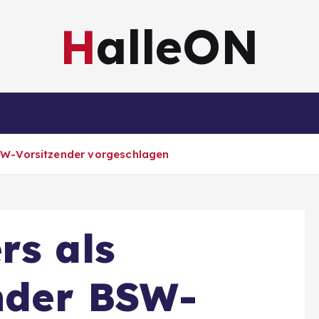
HalleON
Sachsen-Anhalt
Sachsen
Impressum
BSW-Vorsitzender vorgeschlagen
rs als
ender BSW-