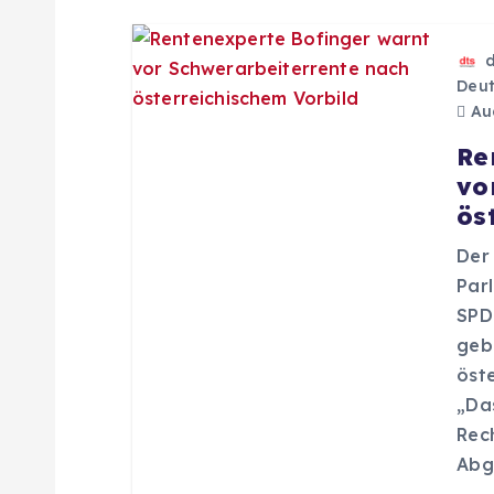
t
Deut
i
Aug
Re
o
vo
ös
n
Der
Par
SPD-
geb
öst
„Da
Rec
Abg