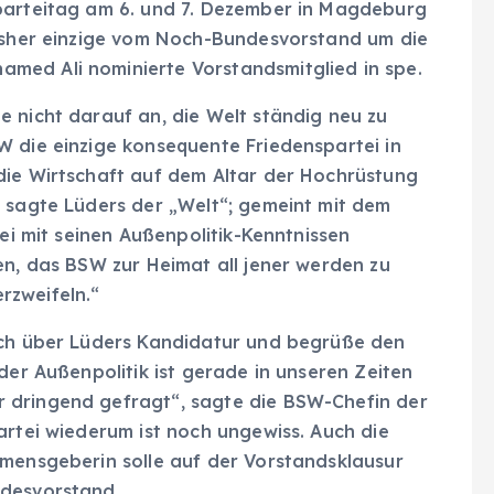
sparteitag am 6. und 7. Dezember in Magdeburg
bisher einzige vom Noch-Bundesvorstand um die
med Ali nominierte Vorstandsmitglied in spe.
 nicht darauf an, die Welt ständig neu zu
W die einzige konsequente Friedenspartei in
die Wirtschaft auf dem Altar der Hochrüstung
, sagte Lüders der „Welt“; gemeint mit dem
tei mit seinen Außenpolitik-Kenntnissen
en, das BSW zur Heimat all jener werden zu
erzweifeln.“
ich über Lüders Kandidatur und begrüße den
der Außenpolitik ist gerade in unseren Zeiten
 dringend gefragt“, sagte die BSW-Chefin der
artei wiederum ist noch ungewiss. Auch die
amensgeberin solle auf der Vorstandsklausur
ndesvorstand.