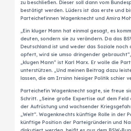
zu beschließen. Dieser soll dann vom Bunde
bestätigt werden. Lüders ist das erste und 
Parteichefinnen Wagenknecht und Amira Moha
„Ein kluger Mann hat einmal gesagt, es komme
deuten, sondern sie zu verändern. Da das BS
Deutschland ist und weder das Soziale noch 
opfert, wird sie umso dringender gebraucht“
„klugen Mann“ ist Karl Marx. Er wolle die Par
unterstützen. „Und meinen Beitrag dazu leist
lassen, die am Irrsinn hiesiger Politik schier v
Parteichefin Wagenknecht sagte, sie freue s
Schritt. „Seine große Expertise auf dem Feld 
der Aufrüstung und wachsender Kriegsgefahr
„Welt“. Wagenknechts künftige Rolle in der P
künftige Position der Parteigründerin und N
diskutiert werden, heißt es aus dem BSW-Bu