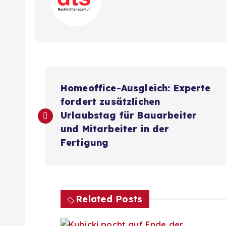
B
Homeoffice-Ausgleich: Experte
e
fordert zusätzlichen
Urlaubstag für Bauarbeiter
i
und Mitarbeiter in der
Fertigung
t
r
Related Posts
a