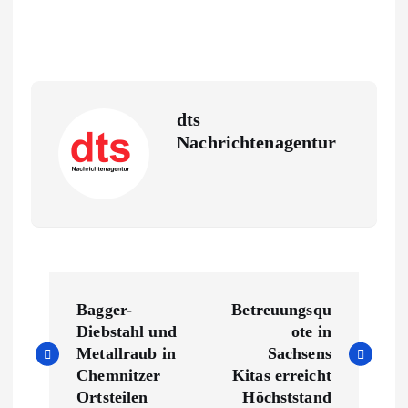
dts
Nachrichtenagentur
B
Bagger-
Betreuungsqu
e
Diebstahl und
ote in
Metallraub in
Sachsens
i
Chemnitzer
Kitas erreicht
Ortsteilen
Höchststand