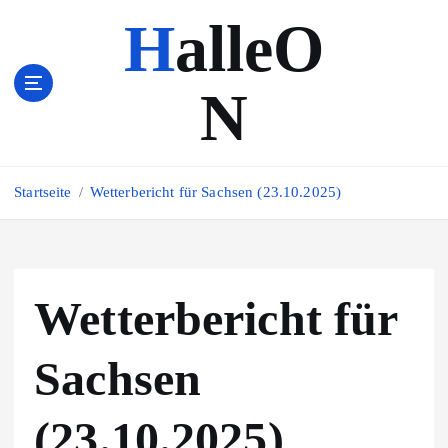
Z
HalleO
u
m
I
N
n
h
a
l
Startseite
Wetterbericht für Sachsen (23.10.2025)
t
s
p
r
i
Wetterbericht für
n
g
e
Sachsen
n
(23.10.2025)