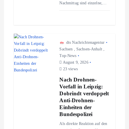
g
Nachmittag sind einzelne,…
a
t
i
dts Nachrichtenagentur
Sachsen
,
Sachsen-Anhalt
,
Top-News
o
August 9, 2026
23 views
n
Nach Drohnen-
Vorfall in Leipzig:
Dobrindt verdoppelt
Anti-Drohnen-
Einheiten der
Bundespolizei
Als direkte Reaktion auf den