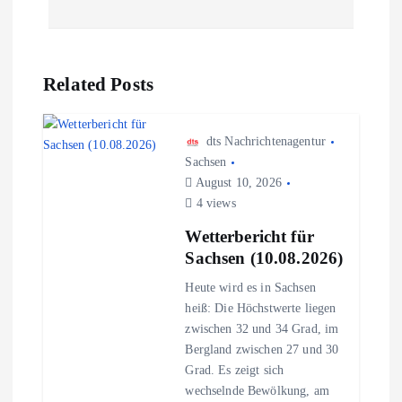
t
r
Related Posts
a
g
dts Nachrichtenagentur
Sachsen
s
August 10, 2026
4 views
n
Wetterbericht für
Sachsen (10.08.2026)
a
Heute wird es in Sachsen
heiß: Die Höchstwerte liegen
v
zwischen 32 und 34 Grad, im
Bergland zwischen 27 und 30
i
Grad. Es zeigt sich
wechselnde Bewölkung, am