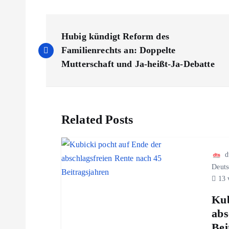
B
Hubig kündigt Reform des
e
Familienrechts an: Doppelte
Mutterschaft und Ja-heißt-Ja-Debatte
i
t
Related Posts
r
d
a
Deuts
13 
g
Kub
abs
s
Bei