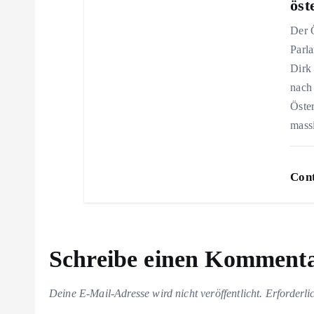
öst
o
Der 
Parl
n
Dirk 
nach
Öster
mass
Cont
Schreibe einen Komment
Deine E-Mail-Adresse wird nicht veröffentlicht.
Erforderli