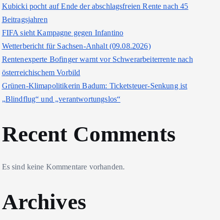
Kubicki pocht auf Ende der abschlagsfreien Rente nach 45
Beitragsjahren
FIFA sieht Kampagne gegen Infantino
Wetterbericht für Sachsen-Anhalt (09.08.2026)
Rentenexperte Bofinger warnt vor Schwerarbeiterrente nach
österreichischem Vorbild
Grünen-Klimapolitikerin Badum: Ticketsteuer-Senkung ist
„Blindflug“ und „verantwortungslos“
Recent Comments
Es sind keine Kommentare vorhanden.
Archives