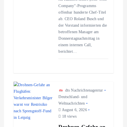
Company“-Programms
t
offenbar hunderte Chef-Titel
ab. CEO Roland Busch und
i
der Vorstand informierten die
betroffenen Manager am
o
Donnerstagnachmittag in
einem internen Call,
n
berichtet…
dts Nachrichtenagentur
Deutschland- und
Weltnachrichten
August 6, 2026
18 views
Drohnen-Gefahr an