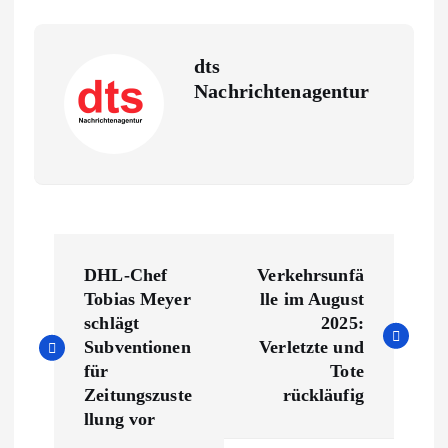
dts
Nachrichtenagentur
B
DHL-Chef
Verkehrsunfä
e
Tobias Meyer
lle im August
schlägt
2025:
i
Subventionen
Verletzte und
für
Tote
t
Zeitungszuste
rückläufig
llung vor