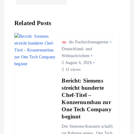
r
a
Related Posts
g
s
dts Nachrichtenagentur
Deutschland- und
n
Weltnachrichten
August 6, 2026
11 views
a
Bericht: Siemens
v
streicht hunderte
Chef-Titel –
i
Konzernumbau zur
One Tech Company
g
beginnt
Der Siemens-Konzern schafft
a
im Rahmen seines „One Tech