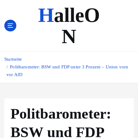
Z
HalleO
u
m
I
N
n
h
a
l
Startseite
t
s
Politbarometer: BSW und FDP unter 3 Prozent – Union vorn
p
vor AfD
r
i
n
g
Politbarometer:
e
n
BSW und FDP