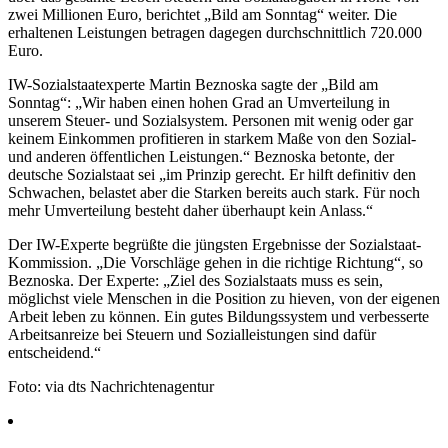
zwei Millionen Euro, berichtet „Bild am Sonntag“ weiter. Die
erhaltenen Leistungen betragen dagegen durchschnittlich 720.000
Euro.
IW-Sozialstaatexperte Martin Beznoska sagte der „Bild am
Sonntag“: „Wir haben einen hohen Grad an Umverteilung in
unserem Steuer- und Sozialsystem. Personen mit wenig oder gar
keinem Einkommen profitieren in starkem Maße von den Sozial-
und anderen öffentlichen Leistungen.“ Beznoska betonte, der
deutsche Sozialstaat sei „im Prinzip gerecht. Er hilft definitiv den
Schwachen, belastet aber die Starken bereits auch stark. Für noch
mehr Umverteilung besteht daher überhaupt kein Anlass.“
Der IW-Experte begrüßte die jüngsten Ergebnisse der Sozialstaat-
Kommission. „Die Vorschläge gehen in die richtige Richtung“, so
Beznoska. Der Experte: „Ziel des Sozialstaats muss es sein,
möglichst viele Menschen in die Position zu hieven, von der eigenen
Arbeit leben zu können. Ein gutes Bildungssystem und verbesserte
Arbeitsanreize bei Steuern und Sozialleistungen sind dafür
entscheidend.“
Foto: via dts Nachrichtenagentur