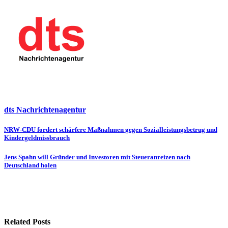
dts Nachrichtenagentur
Beitragsnavigation
NRW-CDU fordert schärfere Maßnahmen gegen Sozialleistungsbetrug und
Kindergeldmissbrauch
Jens Spahn will Gründer und Investoren mit Steueranreizen nach
Deutschland holen
Related Posts