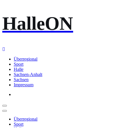
Zum
HalleON
Inhalt
springen
Überregional
Sport
Halle
Sachsen-Anhalt
Sachsen
Impressum
Überregional
Sport