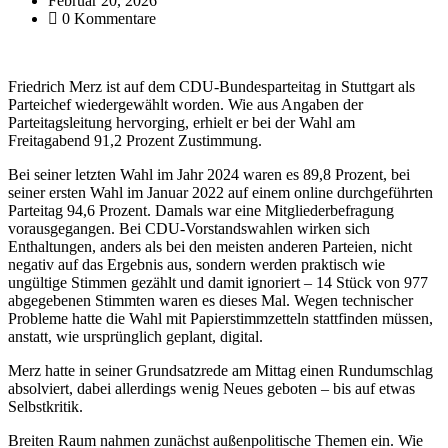
Februar 20, 2026
0 Kommentare
Friedrich Merz ist auf dem CDU-Bundesparteitag in Stuttgart als
Parteichef wiedergewählt worden. Wie aus Angaben der
Parteitagsleitung hervorging, erhielt er bei der Wahl am
Freitagabend 91,2 Prozent Zustimmung.
Bei seiner letzten Wahl im Jahr 2024 waren es 89,8 Prozent, bei
seiner ersten Wahl im Januar 2022 auf einem online durchgeführten
Parteitag 94,6 Prozent. Damals war eine Mitgliederbefragung
vorausgegangen. Bei CDU-Vorstandswahlen wirken sich
Enthaltungen, anders als bei den meisten anderen Parteien, nicht
negativ auf das Ergebnis aus, sondern werden praktisch wie
ungültige Stimmen gezählt und damit ignoriert – 14 Stück von 977
abgegebenen Stimmten waren es dieses Mal. Wegen technischer
Probleme hatte die Wahl mit Papierstimmzetteln stattfinden müssen,
anstatt, wie ursprünglich geplant, digital.
Merz hatte in seiner Grundsatzrede am Mittag einen Rundumschlag
absolviert, dabei allerdings wenig Neues geboten – bis auf etwas
Selbstkritik.
Breiten Raum nahmen zunächst außenpolitische Themen ein. Wie