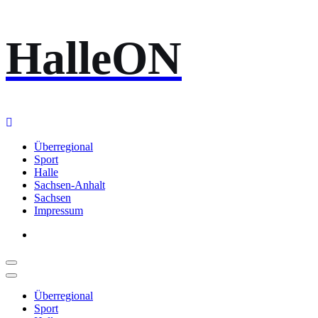
Zum
HalleON
Inhalt
springen
Überregional
Sport
Halle
Sachsen-Anhalt
Sachsen
Impressum
Überregional
Sport