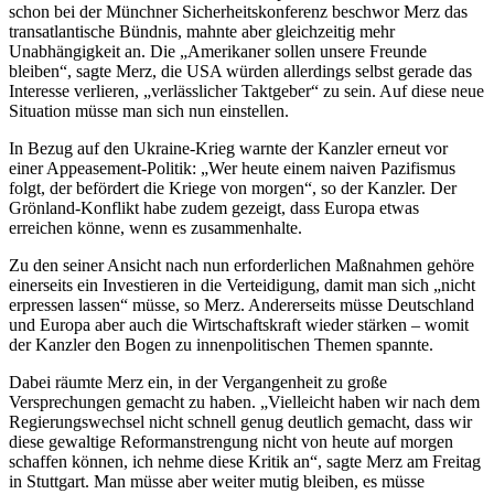
schon bei der Münchner Sicherheitskonferenz beschwor Merz das
transatlantische Bündnis, mahnte aber gleichzeitig mehr
Unabhängigkeit an. Die „Amerikaner sollen unsere Freunde
bleiben“, sagte Merz, die USA würden allerdings selbst gerade das
Interesse verlieren, „verlässlicher Taktgeber“ zu sein. Auf diese neue
Situation müsse man sich nun einstellen.
In Bezug auf den Ukraine-Krieg warnte der Kanzler erneut vor
einer Appeasement-Politik: „Wer heute einem naiven Pazifismus
folgt, der befördert die Kriege von morgen“, so der Kanzler. Der
Grönland-Konflikt habe zudem gezeigt, dass Europa etwas
erreichen könne, wenn es zusammenhalte.
Zu den seiner Ansicht nach nun erforderlichen Maßnahmen gehöre
einerseits ein Investieren in die Verteidigung, damit man sich „nicht
erpressen lassen“ müsse, so Merz. Andererseits müsse Deutschland
und Europa aber auch die Wirtschaftskraft wieder stärken – womit
der Kanzler den Bogen zu innenpolitischen Themen spannte.
Dabei räumte Merz ein, in der Vergangenheit zu große
Versprechungen gemacht zu haben. „Vielleicht haben wir nach dem
Regierungswechsel nicht schnell genug deutlich gemacht, dass wir
diese gewaltige Reformanstrengung nicht von heute auf morgen
schaffen können, ich nehme diese Kritik an“, sagte Merz am Freitag
in Stuttgart. Man müsse aber weiter mutig bleiben, es müsse