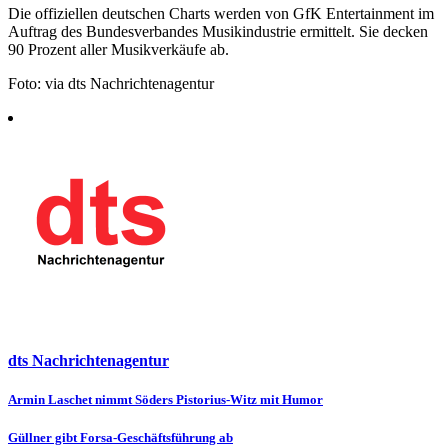
Die offiziellen deutschen Charts werden von GfK Entertainment im
Auftrag des Bundesverbandes Musikindustrie ermittelt. Sie decken
90 Prozent aller Musikverkäufe ab.
Foto: via dts Nachrichtenagentur
dts Nachrichtenagentur
Beitragsnavigation
Armin Laschet nimmt Söders Pistorius-Witz mit Humor
Güllner gibt Forsa-Geschäftsführung ab