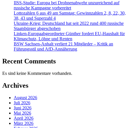
IISS-Studie: Europa bei Drohnenabwehr unzureichend auf
russische Kampagne vorbereitet
Lottozahlen 6 aus 49 am Samstag: Gewinnzahlen 2, 8, 22, 30,
38, 43 und Superzahl 4
Ukraine-Krieg: Deutschland hat seit 2022 rund 400 russische
Staatsbürger abgeschoben
Linken-Europaabgeordneter Günther fordert EU-Haushalt für
Klimaschutz, Löhne und Renten
BSW Sachsen-Anhalt verliert 21 Mitglieder – Kritik an
Führungsstil und AfD-Annäherung
Recent Comments
Es sind keine Kommentare vorhanden.
Archives
August 2026
Juli 2026
Juni 2026
Mai 2026
April 2026
März 2026