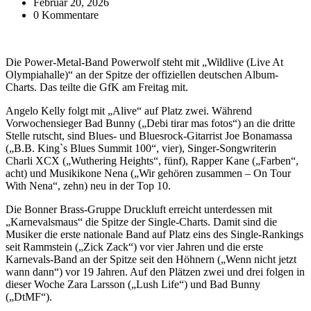
Februar 20, 2026
0 Kommentare
Die Power-Metal-Band Powerwolf steht mit „Wildlive (Live At
Olympiahalle)“ an der Spitze der offiziellen deutschen Album-
Charts. Das teilte die GfK am Freitag mit.
Angelo Kelly folgt mit „Alive“ auf Platz zwei. Während
Vorwochensieger Bad Bunny („Debi tirar mas fotos“) an die dritte
Stelle rutscht, sind Blues- und Bluesrock-Gitarrist Joe Bonamassa
(„B.B. King`s Blues Summit 100“, vier), Singer-Songwriterin
Charli XCX („Wuthering Heights“, fünf), Rapper Kane („Farben“,
acht) und Musikikone Nena („Wir gehören zusammen – On Tour
With Nena“, zehn) neu in der Top 10.
Die Bonner Brass-Gruppe Druckluft erreicht unterdessen mit
„Karnevalsmaus“ die Spitze der Single-Charts. Damit sind die
Musiker die erste nationale Band auf Platz eins des Single-Rankings
seit Rammstein („Zick Zack“) vor vier Jahren und die erste
Karnevals-Band an der Spitze seit den Höhnern („Wenn nicht jetzt
wann dann“) vor 19 Jahren. Auf den Plätzen zwei und drei folgen in
dieser Woche Zara Larsson („Lush Life“) und Bad Bunny
(„DtMF“).