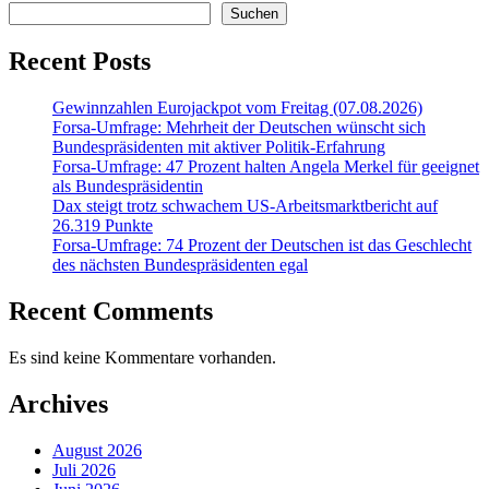
Suchen
Recent Posts
Gewinnzahlen Eurojackpot vom Freitag (07.08.2026)
Forsa-Umfrage: Mehrheit der Deutschen wünscht sich
Bundespräsidenten mit aktiver Politik-Erfahrung
Forsa-Umfrage: 47 Prozent halten Angela Merkel für geeignet
als Bundespräsidentin
Dax steigt trotz schwachem US-Arbeitsmarktbericht auf
26.319 Punkte
Forsa-Umfrage: 74 Prozent der Deutschen ist das Geschlecht
des nächsten Bundespräsidenten egal
Recent Comments
Es sind keine Kommentare vorhanden.
Archives
August 2026
Juli 2026