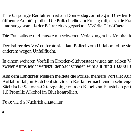
Eine 63-jährige Radfahrerin ist am Donnerstagvormittag in Dresden-F
öffnende Autotür prallte. Die Polizei teilte am Freitag mit, dass die 
unterwegs war, als der Fahrer eines geparkten VW die Tür öffnete.
Die Frau stürzte und musste mit schweren Verletzungen ins Kranken
Der Fahrer des VW entfernte sich laut Polizei vom Unfallort, ohne si
anderem wegen Unfallflucht.
In einem weiteren Vorfall in Dresden-Südvorstadt wurde am selben V
zweier Autos leicht verletzt, der Sachschaden wird auf rund 10.000 E
Aus dem Landkreis Meißen meldete die Polizei mehrere Vorfälle: Auf
Auffahrunfall, in Radebeul stürzte ein Radfahrer nach einem sehr e
Sächsische Schweiz-Osterzgebirge wurden Kabel von Baustellen gest
1,6 Promille Alkohol im Blut kontrolliert.
Foto: via dts Nachrichtenagentur