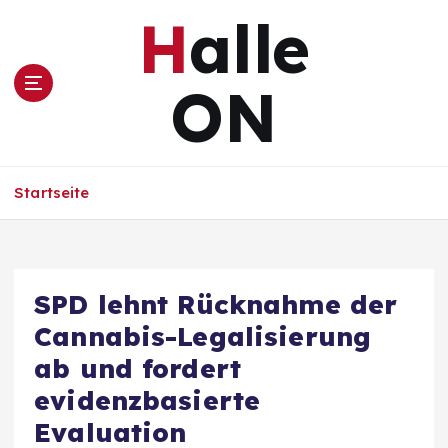
Z
Halle
u
m
I
ON
n
h
a
l
Startseite
t
s
p
r
i
SPD lehnt Rücknahme der
n
Cannabis-Legalisierung
g
e
ab und fordert
n
evidenzbasierte
Evaluation