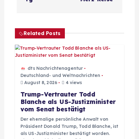
r
a
Related Posts
g
s
n
dts Nachrichtenagentur
Deutschland- und Weltnachrichten
a
August 8, 2026
4 views
Trump-Vertrauter Todd
v
Blanche als US-Justizminister
vom Senat bestätigt
i
Der ehemalige persönliche Anwalt von
Präsident Donald Trump, Todd Blanche, ist
g
als US-Justizminister bestätigt worden.