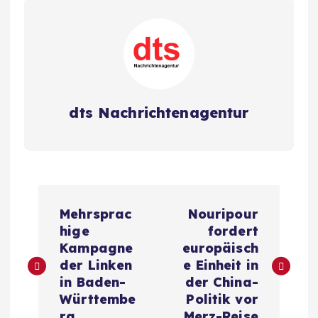
dts Nachrichtenagentur
B
Mehrsprac
Nouripour
e
hige
fordert
Kampagne
europäisch
i
der Linken
e Einheit in
in Baden-
der China-
t
Württembe
Politik vor
rg
Merz-Reise