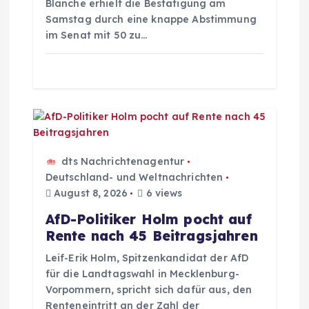
Blanche erhielt die Bestätigung am
a
Samstag durch eine knappe Abstimmung
im Senat mit 50 zu…
t
i
o
n
dts Nachrichtenagentur
Deutschland- und Weltnachrichten
August 8, 2026
6 views
AfD-Politiker Holm pocht auf
Rente nach 45 Beitragsjahren
Leif-Erik Holm, Spitzenkandidat der AfD
für die Landtagswahl in Mecklenburg-
Vorpommern, spricht sich dafür aus, den
Renteneintritt an der Zahl der