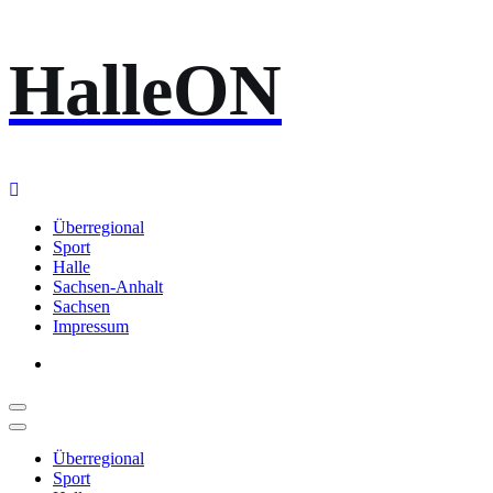
Zum
HalleON
Inhalt
springen
Überregional
Sport
Halle
Sachsen-Anhalt
Sachsen
Impressum
Überregional
Sport