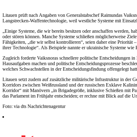
Litauen prüft nach Angaben von Generalstabschef Raimundas Vaiksn
Langstrecken-Waffentechnologie, weil westliche Systeme mit Einsat
„Einige Systeme, die wir bereits besitzen oder anschaffen werden, h
oder stören können. Manche Systeme schließen möglicherweise Ziele
Fähigkeiten, „die wir selbst kontrollieren“, seien daher eine Priori
ihrer Technologie“. Als Beispiele nannte er ukrainische Systeme wie
Zugleich forderte Vaiksnoras schnellere politische Entscheidungen in
Hausaufgaben machen und politische Entscheidungsprozesse beschleuni
welches Schwachstellen in der Entscheidungsfindung offengelegt hatt
Litauen setzt zudem auf zusätzliche militärische Infrastruktur in der
Korridors zwischen Weißrussland und der russischen Exklave Kalinin
Korridor“ mit Manövern „in Brigadegröße, inklusive Schießen mit Pa
das Parlament im Frühjahr entscheiden; er rechne mit Blick auf die U
Foto: via dts Nachrichtenagentur