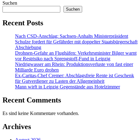
Suchen
Suchen
Recent Posts
Nach CSD-Anschlag: Sachsen-Anhalts Ministerpräsident
Schulze fordert für Gefährder mit doppelter Staatsbürgerschaft
Abschiebung
Drohnen-Gefahr an Flughäfen: Verkehrsminister Bilger warnt
vor Restrisiko nach Sprengstoff-Fund in Leipzig
Niedrigwasser am Rhein: Produktionsverluste von fast einer
Milliarde Euro drohen
Ex-Caritas-Chef Cremer: Abschlagsfreie Rente ist Geschenk
für Gutverdiener zu Lasten der Allgemeinheit
Mann wirft in Leipzig Gegenstände aus Hotelzimmer
Recent Comments
Es sind keine Kommentare vorhanden.
Archives
August 2026