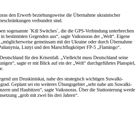
oras den Erwerb beziehungsweise die Übernahme ukrainischer
zbeschränkungen verbunden sind.
aben sogenannte `Kill Switches`, die die GPS-Verbindung unterbrechen
 in bestimmten Gegenden aus“, sagte Vaiksnoras der „Welt“. Eigene
tät – „möglicherweise gemeinsam mit der Ukraine oder durch Übernahme
 Palianytsia, Liutyi und den Marschflugkörper FP-5 „Flamingo“.
 Deutschland für den Krisenfall. „Vielleicht muss Deutschland seine
gen“, sagte er mit Blick auf ein der „Welt“ durchgeführtes Planspiel,
e.
 Gegend um Druskininkai, nahe des strategisch wichtigen Suwalki-
grad. Geplant sei ein weiteres Übungsgebiet „sehr nahe am Suwalki-
nzern und Haubitzen“, sagte Vaiksnoras. Über die Stationierung werde
msetzung „grob mit zwei bis drei Jahren“.