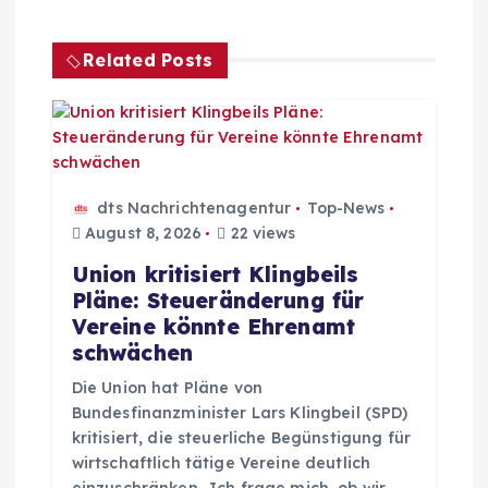
g
Related Posts
s
n
a
dts Nachrichtenagentur
Top-News
v
August 8, 2026
22 views
Union kritisiert Klingbeils
i
Pläne: Steueränderung für
Vereine könnte Ehrenamt
g
schwächen
Die Union hat Pläne von
a
Bundesfinanzminister Lars Klingbeil (SPD)
kritisiert, die steuerliche Begünstigung für
t
wirtschaftlich tätige Vereine deutlich