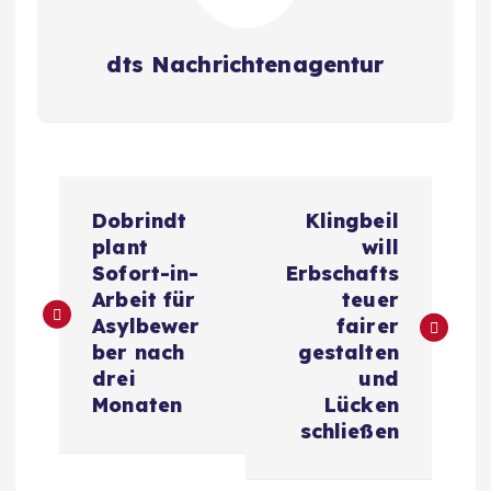
dts Nachrichtenagentur
B
Dobrindt
Klingbeil
e
plant
will
Sofort-in-
Erbschafts
i
Arbeit für
teuer
Asylbewer
fairer
t
ber nach
gestalten
drei
und
r
Monaten
Lücken
schließen
a