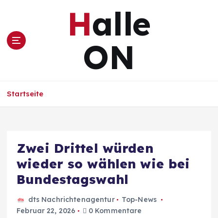
Z
Halle
u
m
I
ON
n
h
a
l
Startseite
t
s
p
r
i
Zwei Drittel würden
n
wieder so wählen wie bei
g
e
Bundestagswahl
n
dts Nachrichtenagentur
Top-News
Februar 22, 2026
0 Kommentare