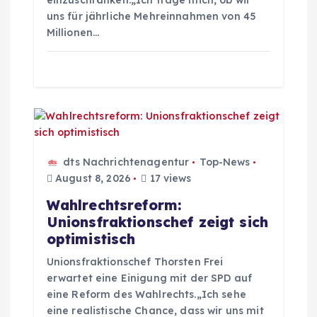
einzuschränken.„Ich frage mich, ob wir
i
uns für jährliche Mehreinnahmen von 45
Millionen…
o
n
dts Nachrichtenagentur
Top-News
August 8, 2026
17 views
Wahlrechtsreform:
Unionsfraktionschef zeigt sich
optimistisch
Unionsfraktionschef Thorsten Frei
erwartet eine Einigung mit der SPD auf
eine Reform des Wahlrechts.„Ich sehe
eine realistische Chance, dass wir uns mit