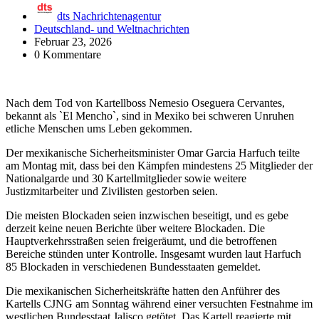
dts Nachrichtenagentur
Deutschland- und Weltnachrichten
Februar 23, 2026
0 Kommentare
Nach dem Tod von Kartellboss Nemesio Oseguera Cervantes,
bekannt als `El Mencho`, sind in Mexiko bei schweren Unruhen
etliche Menschen ums Leben gekommen.
Der mexikanische Sicherheitsminister Omar Garcia Harfuch teilte
am Montag mit, dass bei den Kämpfen mindestens 25 Mitglieder der
Nationalgarde und 30 Kartellmitglieder sowie weitere
Justizmitarbeiter und Zivilisten gestorben seien.
Die meisten Blockaden seien inzwischen beseitigt, und es gebe
derzeit keine neuen Berichte über weitere Blockaden. Die
Hauptverkehrsstraßen seien freigeräumt, und die betroffenen
Bereiche stünden unter Kontrolle. Insgesamt wurden laut Harfuch
85 Blockaden in verschiedenen Bundesstaaten gemeldet.
Die mexikanischen Sicherheitskräfte hatten den Anführer des
Kartells CJNG am Sonntag während einer versuchten Festnahme im
westlichen Bundesstaat Jalisco getötet. Das Kartell reagierte mit