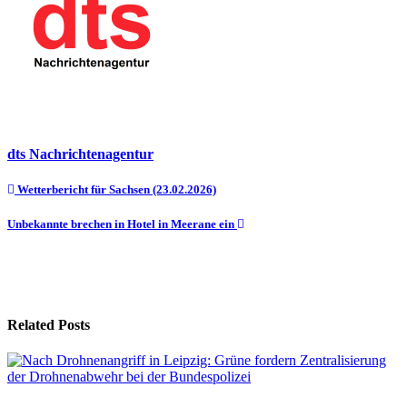
dts Nachrichtenagentur
Beitragsnavigation
Wetterbericht für Sachsen (23.02.2026)
Unbekannte brechen in Hotel in Meerane ein
Related Posts