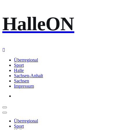
Zum
HalleON
Inhalt
springen
Überregional
Sport
Halle
Sachsen-Anhalt
Sachsen
Impressum
Überregional
Sport