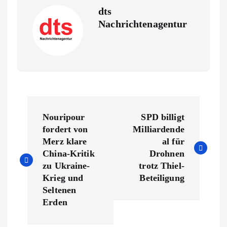
dts
Nachrichtenagentur
B
Nouripour
SPD billigt
e
fordert von
Milliardende
Merz klare
al für
i
China-Kritik
Drohnen
zu Ukraine-
trotz Thiel-
t
Krieg und
Beteiligung
Seltenen
r
Erden