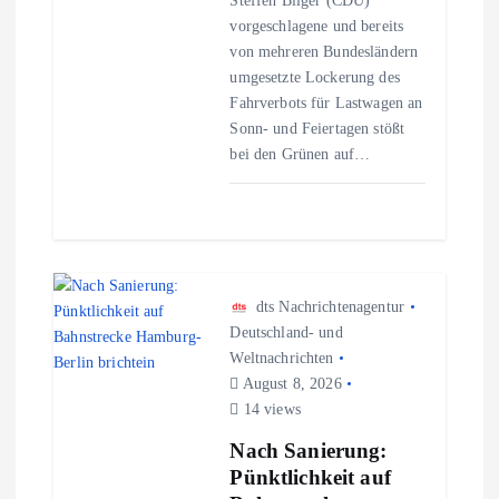
t
Steffen Bilger (CDU)
vorgeschlagene und bereits
i
von mehreren Bundesländern
umgesetzte Lockerung des
o
Fahrverbots für Lastwagen an
Sonn- und Feiertagen stößt
n
bei den Grünen auf…
dts Nachrichtenagentur
Deutschland- und
Weltnachrichten
August 8, 2026
14 views
Nach Sanierung:
Pünktlichkeit auf