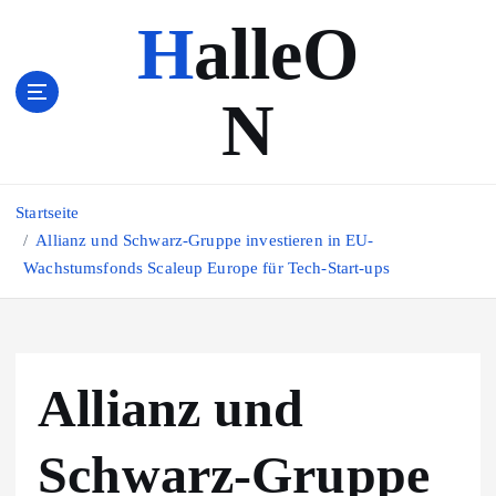
Z
HalleO
u
m
I
N
n
h
a
l
Startseite
t
s
Allianz und Schwarz-Gruppe investieren in EU-
p
Wachstumsfonds Scaleup Europe für Tech-Start-ups
r
i
n
g
Allianz und
e
n
Schwarz-Gruppe