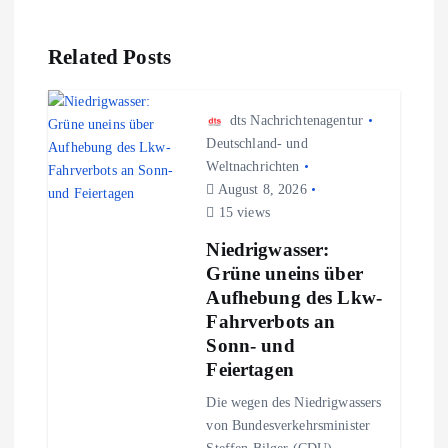
a
g
Related Posts
s
dts Nachrichtenagentur
n
Deutschland- und
Weltnachrichten
August 8, 2026
a
15 views
v
Niedrigwasser:
Grüne uneins über
i
Aufhebung des Lkw-
Fahrverbots an
g
Sonn- und
Feiertagen
a
Die wegen des Niedrigwassers
von Bundesverkehrsminister