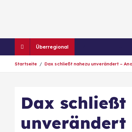
Z
u
m
I
n
h
Überregional
Sport
Halle
a
l
Startseite
Dax schließt nahezu unverändert – Ana
t
s
p
r
Dax schließt
i
n
g
unverändert 
e
n