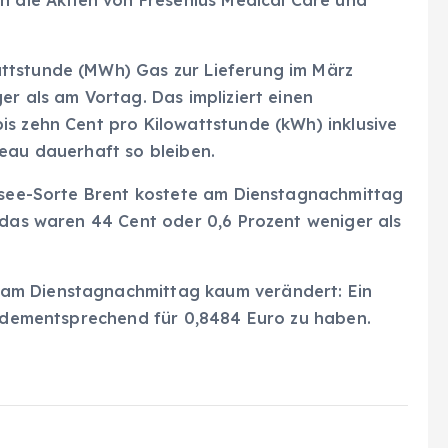
h die Aktien von Fresenius Medical Care und
ttstunde (MWh) Gas zur Lieferung im März
er als am Vortag. Das impliziert einen
is zehn Cent pro Kilowattstunde (kWh) inklusive
veau dauerhaft so bleiben.
rdsee-Sorte Brent kostete am Dienstagnachmittag
 das waren 44 Cent oder 0,6 Prozent weniger als
am Dienstagnachmittag kaum verändert: Ein
ar dementsprechend für 0,8484 Euro zu haben.