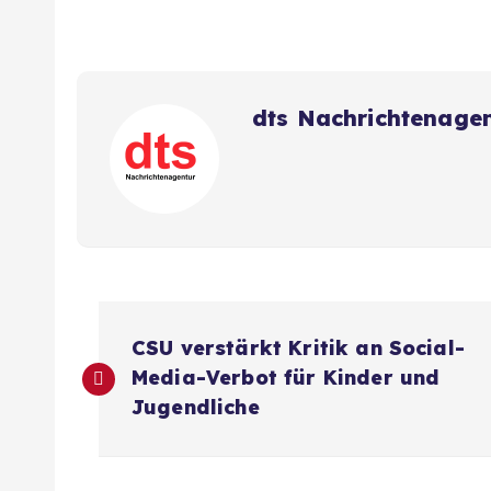
dts Nachrichtenage
B
CSU verstärkt Kritik an Social-
e
Media-Verbot für Kinder und
Jugendliche
i