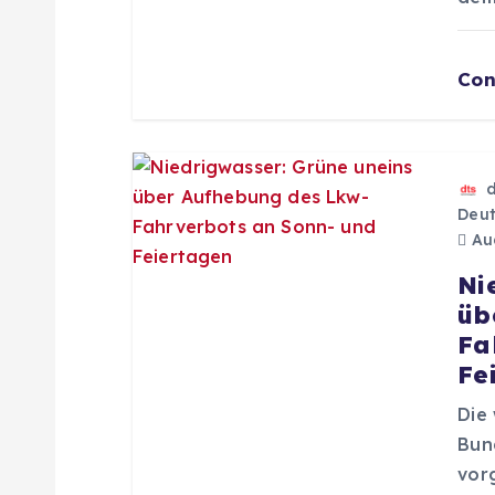
i
g
Con
a
t
Deut
Aug
i
Ni
üb
o
Fa
Fe
n
Die
Bun
vor