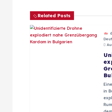
t
r
Related Posts
a
Deut
g
Aug
Un
s
ex
Gr
n
Bu
Ein
a
in 
expl
v
Rum
dem