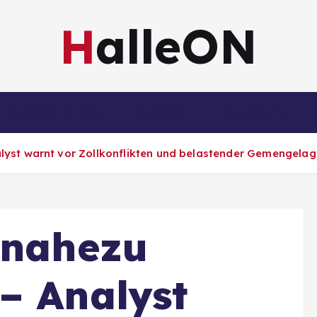
HalleON
Sachsen-Anhalt
Sachsen
Impressum
lyst warnt vor Zollkonflikten und belastender Gemengelag
 nahezu
– Analyst