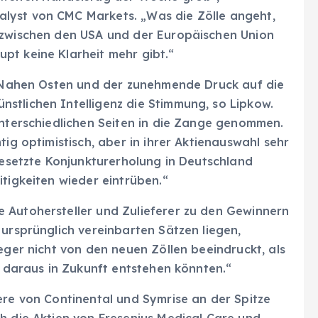
lyst von CMC Markets. „Was die Zölle angeht,
 zwischen den USA und der Europäischen Union
pt keine Klarheit mehr gibt.“
im Nahen Osten und der zunehmende Druck auf die
stlichen Intelligenz die Stimmung, so Lipkow.
unterschiedlichen Seiten in die Zange genommen.
tig optimistisch, aber in ihrer Aktienauswahl sehr
tgesetzte Konjunkturerholung in Deutschland
itigkeiten wieder eintrüben.“
 Autohersteller und Zulieferer zu den Gewinnern
 ursprünglich vereinbarten Sätzen liegen,
eger nicht von den neuen Zöllen beeindruckt, als
e daraus in Zukunft entstehen könnten.“
ere von Continental und Symrise an der Spitze