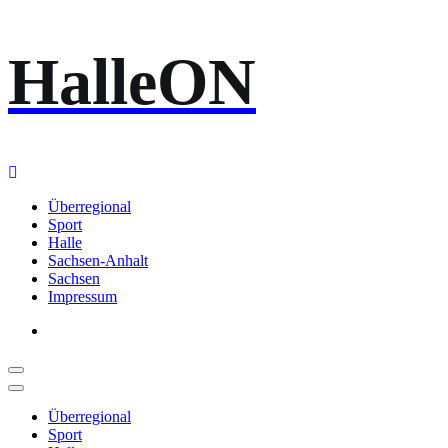
Zum
HalleON
Inhalt
springen
Überregional
Sport
Halle
Sachsen-Anhalt
Sachsen
Impressum
Überregional
Sport