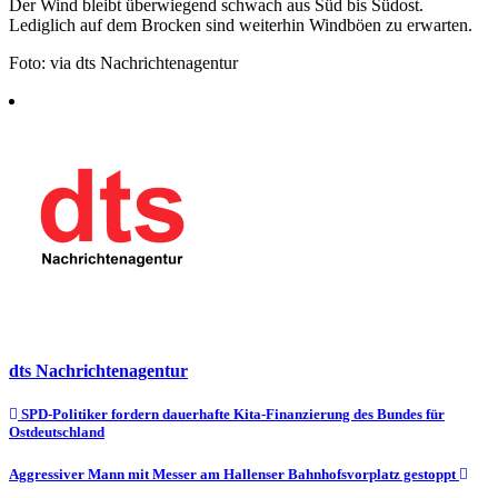
Der Wind bleibt überwiegend schwach aus Süd bis Südost.
Lediglich auf dem Brocken sind weiterhin Windböen zu erwarten.
Foto: via dts Nachrichtenagentur
dts Nachrichtenagentur
Beitragsnavigation
SPD-Politiker fordern dauerhafte Kita-Finanzierung des Bundes für
Ostdeutschland
Aggressiver Mann mit Messer am Hallenser Bahnhofsvorplatz gestoppt