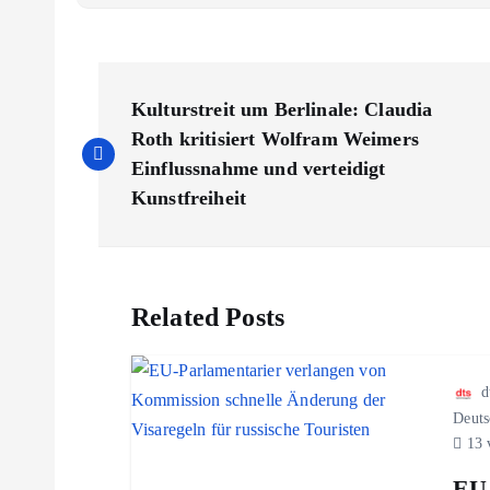
B
Kulturstreit um Berlinale: Claudia
e
Roth kritisiert Wolfram Weimers
Einflussnahme und verteidigt
i
Kunstfreiheit
t
Related Posts
r
a
d
Deuts
g
13 
EU-