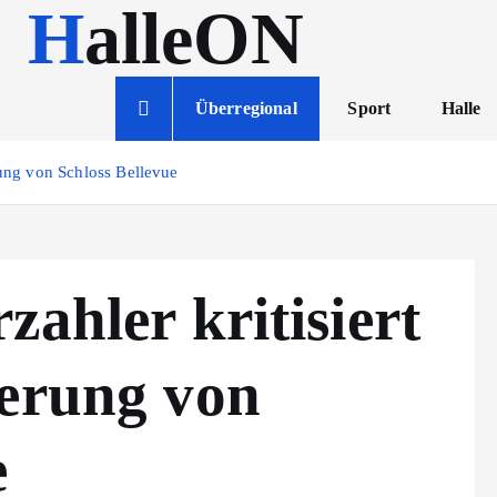
HalleON
Überregional
Sport
Halle
rung von Schloss Bellevue
zahler kritisiert
ierung von
e