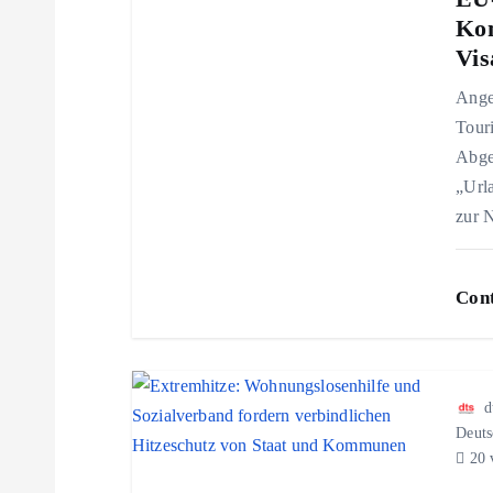
s
Kom
Vis
n
Ange
Tour
a
Abge
„Urla
v
zur 
i
Cont
g
a
d
Deuts
t
20 