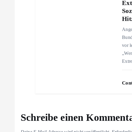
Ext
i
Soz
Hit
o
Ange
n
Bund
vor 
„Wer 
Extr
Cont
Schreibe einen Komment
Deine E-Mail-Adresse wird nicht veröffentlicht.
Erforderli