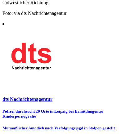
südwestlicher Richtung.
Foto: via dts Nachrichtenagentur
dts Nachrichtenagentur
Beitragsnavigation
Polizei durchsucht 20 Orte in Leipzig bei Ermittlungen zu
Kinderpornografie
Mutmaßlicher Autodieb nach Verfolgungsjagd in Stolpen gestellt