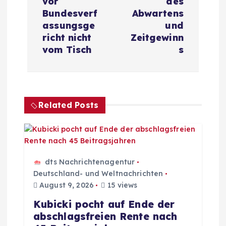
r
vor
des
Bundesverf
Abwartens
a
assungsge
und
richt nicht
Zeitgewinn
g
vom Tisch
s
s
n
Related Posts
a
v
dts Nachrichtenagentur
i
Deutschland- und Weltnachrichten
August 9, 2026
15 views
g
Kubicki pocht auf Ende der
abschlagsfreien Rente nach