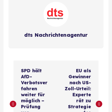
dts Nachrichtenagentur
B
SPD hält
EU als
e
AfD-
Gewinner
Verbotsver
nach US-
i
fahren
Zoll-Urteil:
weiter für
Experte
t
möglich –
rät zu
Prüfung
Strategie