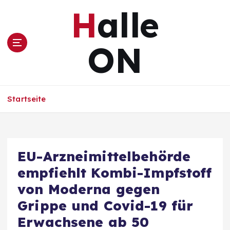
Z
Halle
u
m
I
ON
n
h
a
l
Startseite
t
s
p
r
i
EU-Arzneimittelbehörde
n
empfiehlt Kombi-Impfstoff
g
e
von Moderna gegen
n
Grippe und Covid-19 für
Erwachsene ab 50