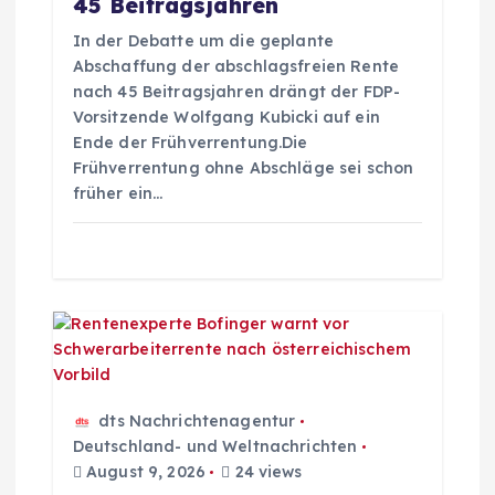
a
45 Beitragsjahren
In der Debatte um die geplante
t
Abschaffung der abschlagsfreien Rente
nach 45 Beitragsjahren drängt der FDP-
i
Vorsitzende Wolfgang Kubicki auf ein
Ende der Frühverrentung.Die
o
Frühverrentung ohne Abschläge sei schon
früher ein…
n
dts Nachrichtenagentur
Deutschland- und Weltnachrichten
August 9, 2026
24 views