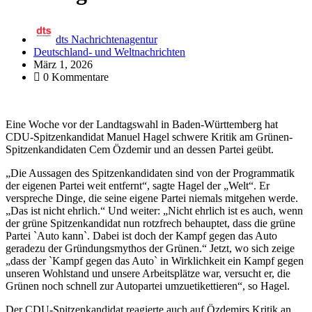
dts Nachrichtenagentur
Deutschland- und Weltnachrichten
März 1, 2026
0 Kommentare
Eine Woche vor der Landtagswahl in Baden-Württemberg hat
CDU-Spitzenkandidat Manuel Hagel schwere Kritik am Grünen-
Spitzenkandidaten Cem Özdemir und an dessen Partei geübt.
„Die Aussagen des Spitzenkandidaten sind von der Programmatik
der eigenen Partei weit entfernt“, sagte Hagel der „Welt“. Er
verspreche Dinge, die seine eigene Partei niemals mitgehen werde.
„Das ist nicht ehrlich.“ Und weiter: „Nicht ehrlich ist es auch, wenn
der grüne Spitzenkandidat nun rotzfrech behauptet, dass die grüne
Partei `Auto kann`. Dabei ist doch der Kampf gegen das Auto
geradezu der Gründungsmythos der Grünen.“ Jetzt, wo sich zeige
„dass der `Kampf gegen das Auto` in Wirklichkeit ein Kampf gegen
unseren Wohlstand und unsere Arbeitsplätze war, versucht er, die
Grünen noch schnell zur Autopartei umzuetikettieren“, so Hagel.
Der CDU-Spitzenkandidat reagierte auch auf Özdemirs Kritik an