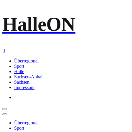
Zum
HalleON
Inhalt
springen
Überregional
Sport
Halle
Sachsen-Anhalt
Sachsen
Impressum
Überregional
Sport