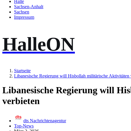
Halle
Sachsen-Anhalt
Sachsen
Impressum
HalleON
Startseite
Libanesische Regierung will Hisbollah militärische Aktivitäten 
Libanesische Regierung will His
verbieten
dts Nachrichtenagentur
Top-News