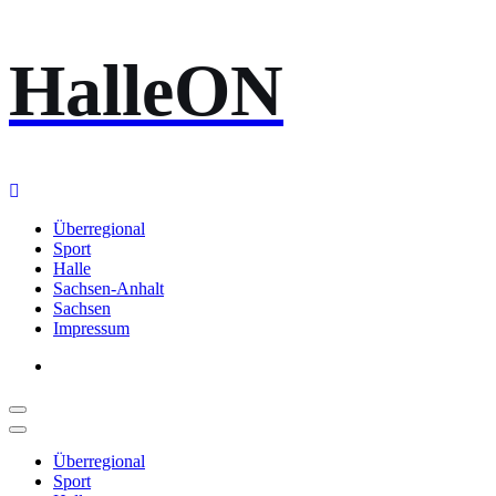
Zum
HalleON
Inhalt
springen
Überregional
Sport
Halle
Sachsen-Anhalt
Sachsen
Impressum
Überregional
Sport