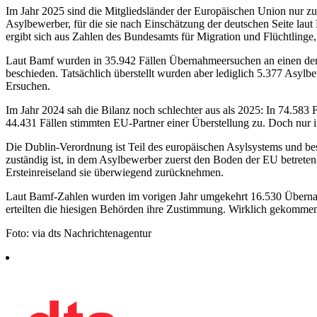
Im Jahr 2025 sind die Mitgliedsländer der Europäischen Union nur zu 
Asylbewerber, für die sie nach Einschätzung der deutschen Seite la
ergibt sich aus Zahlen des Bundesamts für Migration und Flüchtlinge
Laut Bamf wurden in 35.942 Fällen Übernahmeersuchen an einen der 
beschieden. Tatsächlich überstellt wurden aber lediglich 5.377 Asylbe
Ersuchen.
Im Jahr 2024 sah die Bilanz noch schlechter aus als 2025: In 74.583 
44.431 Fällen stimmten EU-Partner einer Überstellung zu. Doch nur in 
Die Dublin-Verordnung ist Teil des europäischen Asylsystems und bes
zuständig ist, in dem Asylbewerber zuerst den Boden der EU betreten
Ersteinreiseland sie überwiegend zurücknehmen.
Laut Bamf-Zahlen wurden im vorigen Jahr umgekehrt 16.530 Übernah
erteilten die hiesigen Behörden ihre Zustimmung. Wirklich gekommen
Foto: via dts Nachrichtenagentur