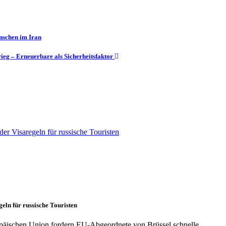
enschen im Iran
ieg – Erneuerbare als Sicherheitsfaktor
ln für russische Touristen
ropäischen Union fordern EU-Abgeordnete von Brüssel schnelle