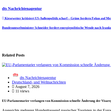
dts Nachrichtenagentur
Beitragsnavigation
Kiesewetter kritisiert US-Außenpolitik scharf – Grüne fordern Fokus auf M
Bundesumweltminister Schneider fordert energiepolitische Wende nach Irankr
Related Posts
dts Nachrichtenagentur
Deutschland- und Weltnachrichten
August 7, 2026
11 views
EU-Parlamentarier verlangen von Kommission schnelle Änderung der Visarege
Angesichts mehrerer Hunderttausend russischer Touristen in der Eu