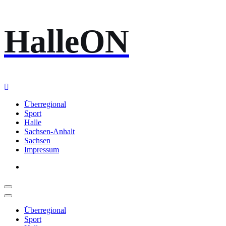
Zum
HalleON
Inhalt
springen
Überregional
Sport
Halle
Sachsen-Anhalt
Sachsen
Impressum
Überregional
Sport