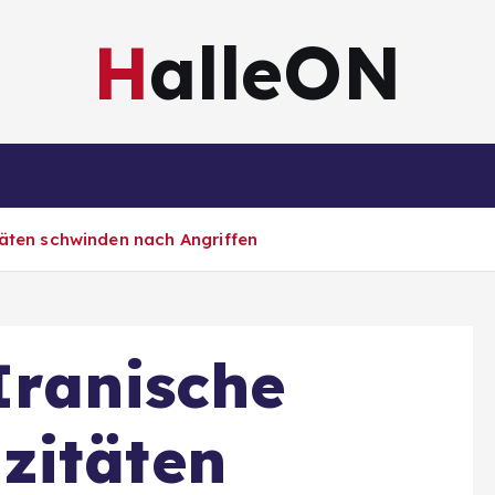
HalleON
Sachsen-Anhalt
Sachsen
Impressum
äten schwinden nach Angriffen
Iranische
zitäten