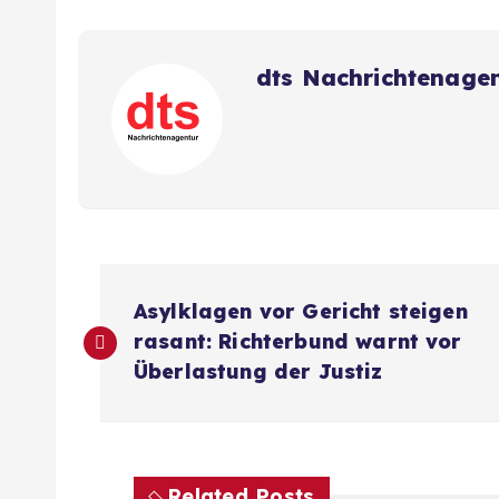
dts Nachrichtenage
B
Asylklagen vor Gericht steigen
e
rasant: Richterbund warnt vor
Überlastung der Justiz
i
t
Related Posts