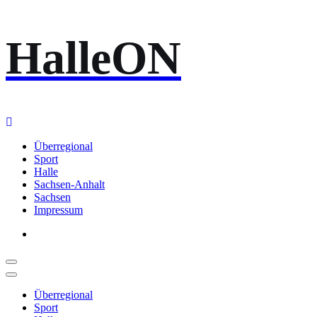
Zum
HalleON
Inhalt
springen
Überregional
Sport
Halle
Sachsen-Anhalt
Sachsen
Impressum
Überregional
Sport