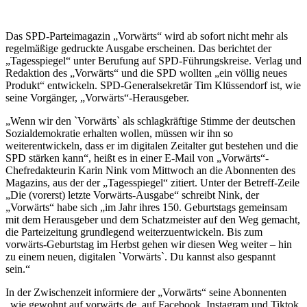
Das SPD-Parteimagazin „Vorwärts“ wird ab sofort nicht mehr als
regelmäßige gedruckte Ausgabe erscheinen. Das berichtet der
„Tagesspiegel“ unter Berufung auf SPD-Führungskreise. Verlag und
Redaktion des „Vorwärts“ und die SPD wollten „ein völlig neues
Produkt“ entwickeln. SPD-Generalsekretär Tim Klüssendorf ist, wie
seine Vorgänger, „Vorwärts“-Herausgeber.
„Wenn wir den `Vorwärts` als schlagkräftige Stimme der deutschen
Sozialdemokratie erhalten wollen, müssen wir ihn so
weiterentwickeln, dass er im digitalen Zeitalter gut bestehen und die
SPD stärken kann“, heißt es in einer E-Mail von „Vorwärts“-
Chefredakteurin Karin Nink vom Mittwoch an die Abonnenten des
Magazins, aus der der „Tagesspiegel“ zitiert. Unter der Betreff-Zeile
„Die (vorerst) letzte Vorwärts-Ausgabe“ schreibt Nink, der
„Vorwärts“ habe sich „im Jahr ihres 150. Geburtstags gemeinsam
mit dem Herausgeber und dem Schatzmeister auf den Weg gemacht,
die Parteizeitung grundlegend weiterzuentwickeln. Bis zum
vorwärts-Geburtstag im Herbst gehen wir diesen Weg weiter – hin
zu einem neuen, digitalen `Vorwärts`. Du kannst also gespannt
sein.“
In der Zwischenzeit informiere der „Vorwärts“ seine Abonnenten
„wie gewohnt auf vorwärts.de, auf Facebook, Instagram und Tiktok,