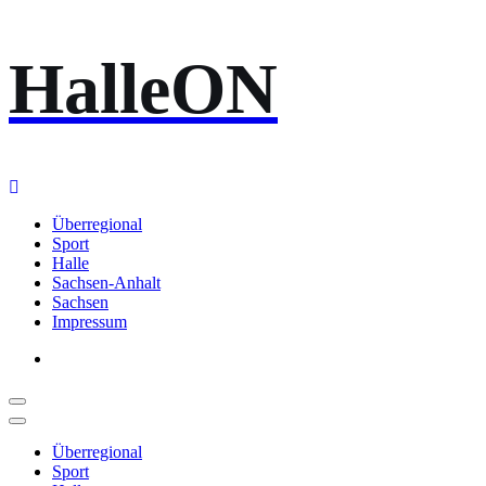
Zum
HalleON
Inhalt
springen
Überregional
Sport
Halle
Sachsen-Anhalt
Sachsen
Impressum
Überregional
Sport