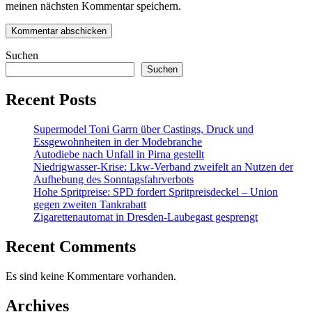
meinen nächsten Kommentar speichern.
Suchen
Suchen
Recent Posts
Supermodel Toni Garrn über Castings, Druck und
Essgewohnheiten in der Modebranche
Autodiebe nach Unfall in Pirna gestellt
Niedrigwasser-Krise: Lkw-Verband zweifelt an Nutzen der
Aufhebung des Sonntagsfahrverbots
Hohe Spritpreise: SPD fordert Spritpreisdeckel – Union
gegen zweiten Tankrabatt
Zigarettenautomat in Dresden-Laubegast gesprengt
Recent Comments
Es sind keine Kommentare vorhanden.
Archives