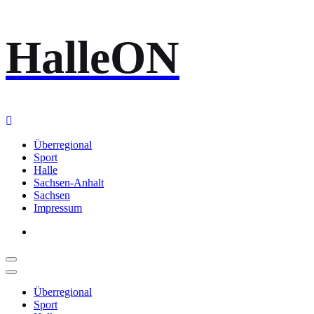
Zum
HalleON
Inhalt
springen
Überregional
Sport
Halle
Sachsen-Anhalt
Sachsen
Impressum
Überregional
Sport