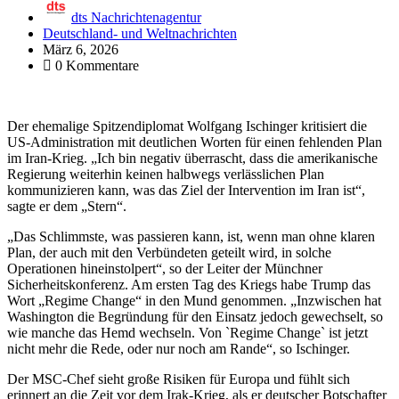
dts Nachrichtenagentur
Deutschland- und Weltnachrichten
März 6, 2026
0 Kommentare
Der ehemalige Spitzendiplomat Wolfgang Ischinger kritisiert die
US-Administration mit deutlichen Worten für einen fehlenden Plan
im Iran-Krieg. „Ich bin negativ überrascht, dass die amerikanische
Regierung weiterhin keinen halbwegs verlässlichen Plan
kommunizieren kann, was das Ziel der Intervention im Iran ist“,
sagte er dem „Stern“.
„Das Schlimmste, was passieren kann, ist, wenn man ohne klaren
Plan, der auch mit den Verbündeten geteilt wird, in solche
Operationen hineinstolpert“, so der Leiter der Münchner
Sicherheitskonferenz. Am ersten Tag des Kriegs habe Trump das
Wort „Regime Change“ in den Mund genommen. „Inzwischen hat
Washington die Begründung für den Einsatz jedoch gewechselt, so
wie manche das Hemd wechseln. Von `Regime Change` ist jetzt
nicht mehr die Rede, oder nur noch am Rande“, so Ischinger.
Der MSC-Chef sieht große Risiken für Europa und fühlt sich
erinnert an die Zeit vor dem Irak-Krieg, als er deutscher Botschafter