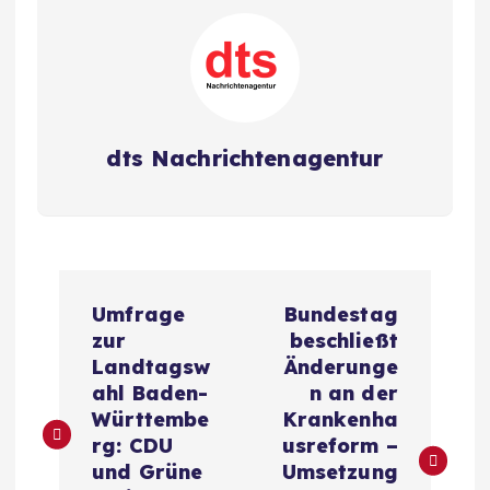
dts Nachrichtenagentur
B
Umfrage
Bundestag
e
zur
beschließt
Landtagsw
Änderunge
i
ahl Baden-
n an der
Württembe
Krankenha
t
rg: CDU
usreform –
und Grüne
Umsetzung