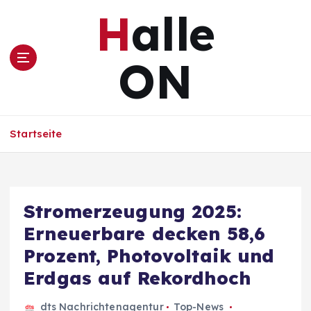
Z
Halle
u
m
I
ON
n
h
a
l
Startseite
t
s
p
r
i
Stromerzeugung 2025:
n
Erneuerbare decken 58,6
g
e
Prozent, Photovoltaik und
n
Erdgas auf Rekordhoch
dts Nachrichtenagentur
Top-News