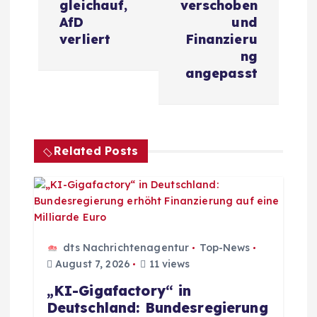
r
gleichauf,
verschoben
AfD
und
a
verliert
Finanzieru
ng
g
angepasst
s
n
Related Posts
a
v
i
dts Nachrichtenagentur
Top-News
August 7, 2026
11 views
g
„KI-Gigafactory“ in
Deutschland: Bundesregierung