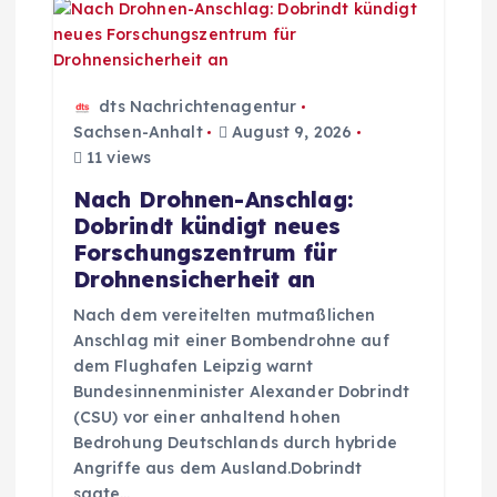
v
i
dts Nachrichtenagentur
g
Sachsen-Anhalt
August 9, 2026
11 views
a
Nach Drohnen-Anschlag:
Dobrindt kündigt neues
t
Forschungszentrum für
Drohnensicherheit an
i
Nach dem vereitelten mutmaßlichen
Anschlag mit einer Bombendrohne auf
o
dem Flughafen Leipzig warnt
Bundesinnenminister Alexander Dobrindt
n
(CSU) vor einer anhaltend hohen
Bedrohung Deutschlands durch hybride
Angriffe aus dem Ausland.Dobrindt
sagte…