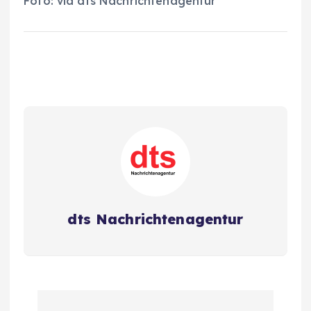
Foto: via dts Nachrichtenagentur
dts Nachrichtenagentur
B