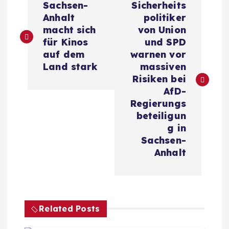
Sachsen-
Sicherheits
e
Anhalt
politiker
macht sich
von Union
i
für Kinos
und SPD
auf dem
warnen vor
t
Land stark
massiven
Risiken bei
r
AfD-
Regierungs
a
beteiligun
g in
g
Sachsen-
Anhalt
s
n
Related Posts
a