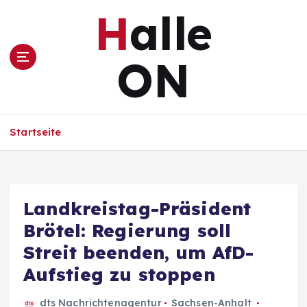
Z
Halle
u
m
I
ON
n
h
a
l
Startseite
t
s
p
r
i
Landkreistag-Präsident
n
Brötel: Regierung soll
g
e
Streit beenden, um AfD-
n
Aufstieg zu stoppen
dts Nachrichtenagentur
Sachsen-Anhalt