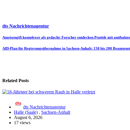
dts Nachrichtenagentur
Beitragsnavigation
Ameisengift komplexer als gedacht: Forscher entdecken Peptide mit antibakte
AfD-Plan für Regierungsübernahme in Sachsen-Anhalt: 150 bis 200 Beamtenste
Related Posts
dts Nachrichtenagentur
Halle (Saale)
,
Sachsen-Anhalt
August 6, 2026
17 views