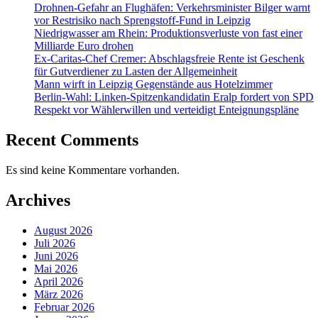
Drohnen-Gefahr an Flughäfen: Verkehrsminister Bilger warnt
vor Restrisiko nach Sprengstoff-Fund in Leipzig
Niedrigwasser am Rhein: Produktionsverluste von fast einer
Milliarde Euro drohen
Ex-Caritas-Chef Cremer: Abschlagsfreie Rente ist Geschenk
für Gutverdiener zu Lasten der Allgemeinheit
Mann wirft in Leipzig Gegenstände aus Hotelzimmer
Berlin-Wahl: Linken-Spitzenkandidatin Eralp fordert von SPD
Respekt vor Wählerwillen und verteidigt Enteignungspläne
Recent Comments
Es sind keine Kommentare vorhanden.
Archives
August 2026
Juli 2026
Juni 2026
Mai 2026
April 2026
März 2026
Februar 2026