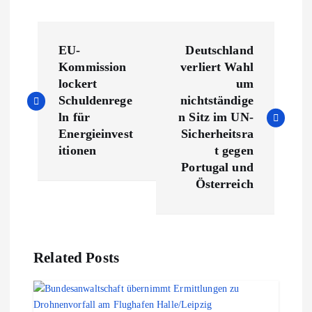
B
EU-
Deutschland
e
Kommission
verliert Wahl
lockert
um
i
Schuldenrege
nichtständige
ln für
n Sitz im UN-
t
Energieinvest
Sicherheitsra
itionen
t gegen
r
Portugal und
Österreich
a
g
Related Posts
s
n