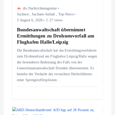
dts Nachrichtenagentur
a
Sachsen
,
Sachsen-Anhalt
,
Top-News
August 6, 2026
27 views
v
Bundesanwaltschaft übernimmt
i
Ermittlungen zu Drohnenvorfall am
Flughafen Halle/Leipzig
g
Die Bundesanwaltschaft hat das Ermittlungsverfahren
zum Drohnenfund am Flughafen Leipzig/Halle wegen
a
der besonderen Bedeutung des Falls von der
Generalstaatsanwaltschaft Dresden übernommen. Es
t
bestehe der Verdacht des versuchten Herbeiführens
einer Sprengstoffexplosion…
i
o
n