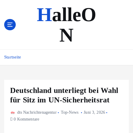
Z
HalleO
u
m
I
N
n
h
a
l
Startseite
t
s
p
r
i
Deutschland unterliegt bei Wahl
n
für Sitz im UN-Sicherheitsrat
g
e
n
dts Nachrichtenagentur
Top-News
Juni 3, 2026
0 Kommentare