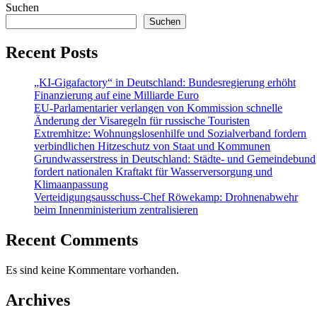
Suchen
Suchen
Recent Posts
„KI-Gigafactory“ in Deutschland: Bundesregierung erhöht
Finanzierung auf eine Milliarde Euro
EU-Parlamentarier verlangen von Kommission schnelle
Änderung der Visaregeln für russische Touristen
Extremhitze: Wohnungslosenhilfe und Sozialverband fordern
verbindlichen Hitzeschutz von Staat und Kommunen
Grundwasserstress in Deutschland: Städte- und Gemeindebund
fordert nationalen Kraftakt für Wasserversorgung und
Klimaanpassung
Verteidigungsausschuss-Chef Röwekamp: Drohnenabwehr
beim Innenministerium zentralisieren
Recent Comments
Es sind keine Kommentare vorhanden.
Archives