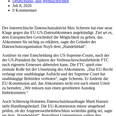
Deutschland- und Weltnachrichten
Juli 8, 2026
0 Kommentare
Der österreichische Datenschutzaktivist Max Schrems hat eine neue
Klage gegen das EU-US-Datenabkommen angekündigt. Ziel sei es,
dem Europäischen Gerichtshof die Möglichkeit zu geben, das
Abkommen für nichtig zu erklären, sagte der Gründer der
Datenschutzorganisation Noyb dem „Handelsblatt“.
Auslöser ist eine Entscheidung des US-Supreme-Courts, nach der
der US-Präsident die Spitzen der Verbraucherschutzbehörde FTC
nach eigenem Ermessen abberufen kann. Die FTC spielt eine
zentrale Rolle bei der Umsetzung des Abkommens. „Das EU-Recht
verlangt eine unabhängige Aufsicht und der Supreme Court hat
unabhängige Behörden verboten“, sagte Schrems. Er forderte die
EU-Kommission auf, das Abkommen nicht erst nach einem Urteil
zu beenden: „Wir müssen nun einen geordneten Ausstieg
hinbekommen.“
Auch Schleswig-Holsteins Datenschutzbeauftragte Marit Hansen
sieht Handlungsbedarf. Die EU-Kommission müsse umgehend
prüfen, ob der Angemessenheitsbeschluss weiterhin gültig sei, sagte
sie dem „Handelsblatt“. Betroffene Unternehmen sollten ihre