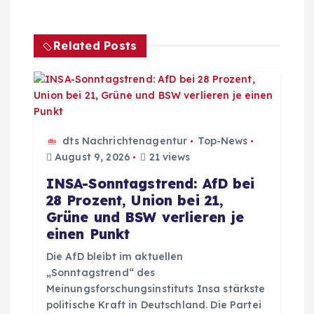
a
g
Related Posts
s
n
a
dts Nachrichtenagentur
Top-News
August 9, 2026
21 views
v
INSA-Sonntagstrend: AfD bei
28 Prozent, Union bei 21,
i
Grüne und BSW verlieren je
einen Punkt
g
Die AfD bleibt im aktuellen
„Sonntagstrend“ des
a
Meinungsforschungsinstituts Insa stärkste
politische Kraft in Deutschland. Die Partei