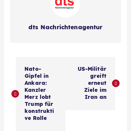
dts Nachrichtenagentur
B
Nato-
US-Militär
e
Gipfel in
greift
Ankara:
erneut
i
Kanzler
Ziele im
Merz lobt
Iran an
t
Trump für
konstrukti
r
ve Rolle