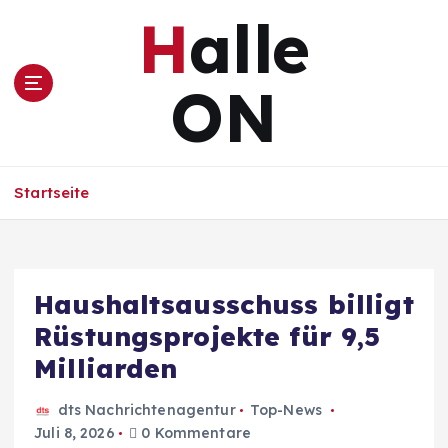
Z
Halle
u
m
I
ON
n
h
a
l
Startseite
t
s
p
r
i
Haushaltsausschuss billigt
n
Rüstungsprojekte für 9,5
g
e
Milliarden
n
dts Nachrichtenagentur
Top-News
Juli 8, 2026
0 Kommentare