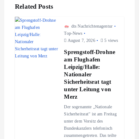
Related Posts
s
n
dts Nachrichtenagentur
Top-News
August 7, 2026
5 views
a
Sprengstoff-Drohne
v
am Flughafen
Leipzig/Halle:
i
Nationaler
Sicherheitsrat tagt
g
unter Leitung von
Merz
a
Der sogenannte „Nationale
Sicherheitsrat“ ist am Freitag
t
unter dem Vorsitz des
Bundeskanzlers telefonisch
i
zusammengetreten. Das teilte