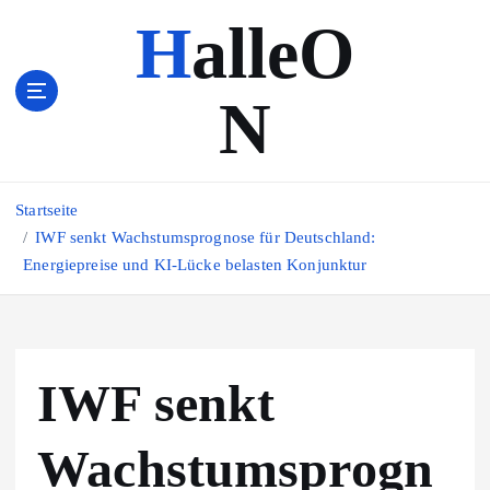
Z
HalleO
u
m
I
N
n
h
a
l
Startseite
t
s
IWF senkt Wachstumsprognose für Deutschland:
p
Energiepreise und KI-Lücke belasten Konjunktur
r
i
n
g
IWF senkt
e
n
Wachstumsprogn