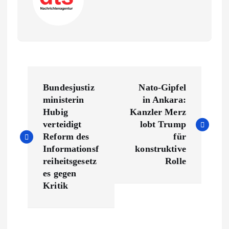
B
Bundesjustiz
Nato-Gipfel
e
ministerin
in Ankara:
Hubig
Kanzler Merz
i
verteidigt
lobt Trump
Reform des
für
t
Informationsf
konstruktive
reiheitsgesetz
Rolle
r
es gegen
Kritik
a
g