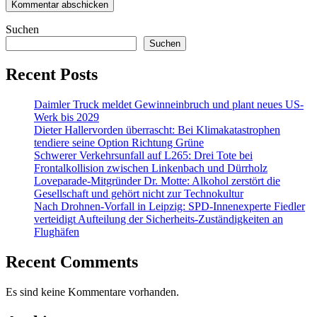
Suchen
Suchen
Recent Posts
Daimler Truck meldet Gewinneinbruch und plant neues US-
Werk bis 2029
Dieter Hallervorden überrascht: Bei Klimakatastrophen
tendiere seine Option Richtung Grüne
Schwerer Verkehrsunfall auf L265: Drei Tote bei
Frontalkollision zwischen Linkenbach und Dürrholz
Loveparade-Mitgründer Dr. Motte: Alkohol zerstört die
Gesellschaft und gehört nicht zur Technokultur
Nach Drohnen-Vorfall in Leipzig: SPD-Innenexperte Fiedler
verteidigt Aufteilung der Sicherheits-Zuständigkeiten an
Flughäfen
Recent Comments
Es sind keine Kommentare vorhanden.