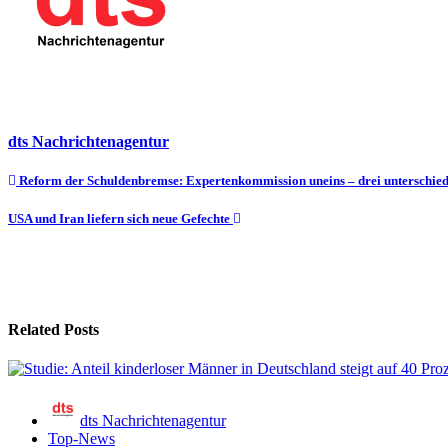
dts Nachrichtenagentur
Beitragsnavigation
Reform der Schuldenbremse: Expertenkommission uneins – drei unterschiedl
USA und Iran liefern sich neue Gefechte
Related Posts
dts Nachrichtenagentur
Top-News