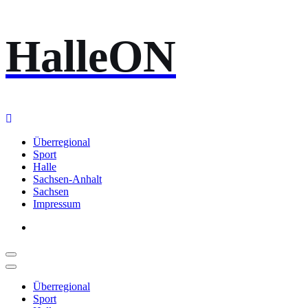
Zum
HalleON
Inhalt
springen
Überregional
Sport
Halle
Sachsen-Anhalt
Sachsen
Impressum
Überregional
Sport